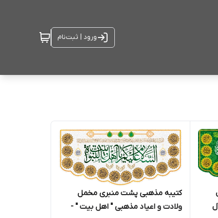
ورود | ثبت‌نام
کتیبه مذهبی پشت منبری مخمل
ل
ولادت و اعیاد مذهبی " اهل بیت " -