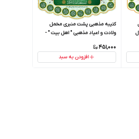
کتیبه مذهبی پشت منبری مخمل
ل
ولادت و اعیاد مذهبی " اهل بیت " -
19008
451,000
افزودن به سبد