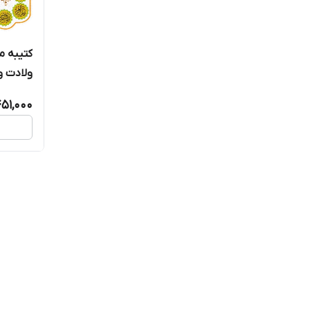
کتیبه 
ولادت و
19005
51,000