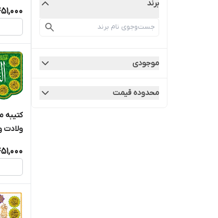
ایامکم " - 0
برند
51,000
موجودی
محدوده قیمت
کتیبه 
ولادت و
19006
51,000