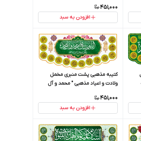
19007
451,000
افزودن به سبد
کتیبه مذهبی پشت منبری مخمل
ولادت و اعیاد مذهبی " محمد و آل
محمد " - 15001
451,000
افزودن به سبد