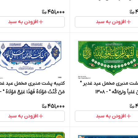
ایامکم " - 15000
451,000
4
افزودن به سبد
افزودن به سبد
شت منبری مخمل عید غدیر "
کتیبه پشت منبری مخمل عید غدی
عَلیاً ولی‌َّالله " - 1308
مَنْ کُنْتُ مَوْلَاهُ فَهَذَا عَلِیٌّ مَوْلَاهُ " - 303
451,000
4
افزودن به سبد
افزودن به سبد