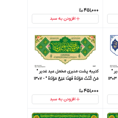
محمد " - 15003
451,000
افزودن به سبد
ر "
کتیبه پشت منبری مخمل عید غدیر "
1
مَنْ کُنْتُ مَوْلَاهُ فَهَذَا عَلِیٌّ مَوْلَاهُ " - 1307
451,000
افزودن به سبد