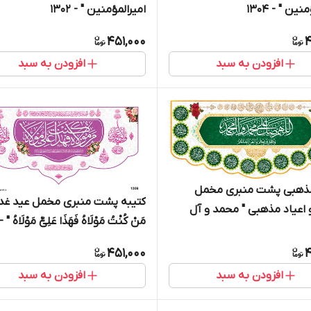
ین " - 1304
امیرالمؤمنین " - 1302
451,000
4
افزودن به سبد
افزودن به سبد
مذهبی پشت منبری مخمل
کتیبه پشت منبری مخمل عید غدی
 اعیاد مذهبی " محمد و آل
مَنْ کُنْتُ مَوْلَاهُ فَهَذَا عَلِیٌّ مَوْلَاهُ " - 306
150
451,000
4
افزودن به سبد
افزودن به سبد