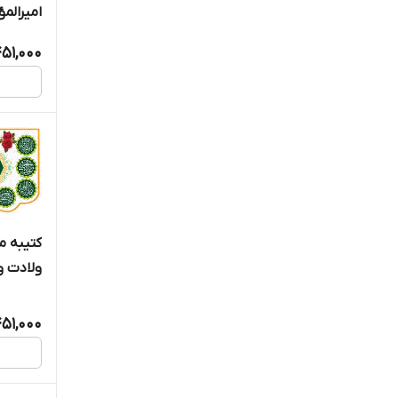
امیرالمؤمن
51,000
کتیبه 
ولادت و
محمد " - 07
51,000