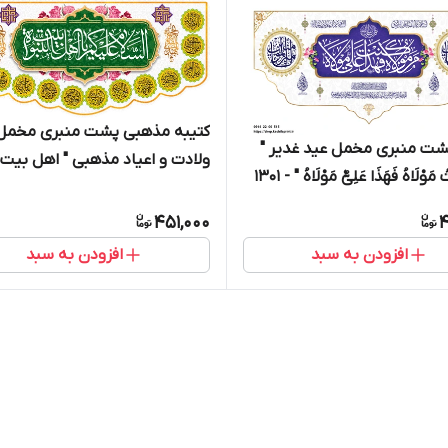
کتیبه مذهبی پشت منبری مخمل
شت منبری مخمل عید غدیر "
ولادت و اعیاد مذهبی " اهل بیت "
َوْلَاهُ فَهَذَا عَلِیٌّ مَوْلَاهُ " - 1301
19005
451,000
4
افزودن به سبد
افزودن به سبد