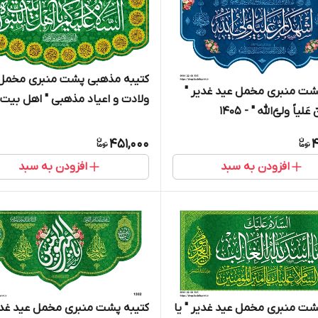
کتیبه مذهبی پشت منبری مخمل
شت منبری مخمل عید غدیر "
ولادت و اعیاد مذهبی " اهل بیت "
عَلیاً ولی‌َّالله " - 1405
19006
451,000
4
افزودن به سبد
افزودن به سبد
شت منبری مخمل عید غدیر " یا
کتیبه پشت منبری مخمل عید غدیر