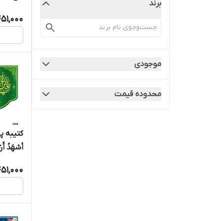
برند
51,000
موجودی
محدوده قیمت
کتیبه پ
أشهَدُ أَنّ 
51,000