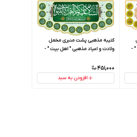
کتیبه مذهبی پشت منبری مخمل
 -
ولادت و اعیاد مذهبی " اهل بیت " -
19008
451,000
افزودن به سبد