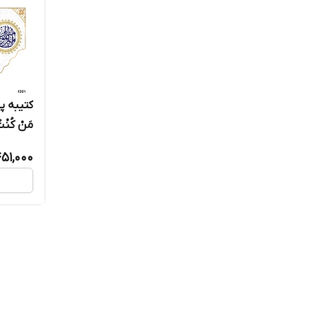
کتیبه پ
مَنْ کُنْتُ م
51,000