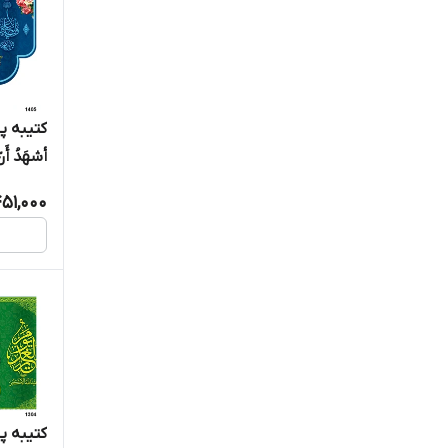
کتیبه پ
أشهَدُ أَنّ 
51,000
کتیبه پ