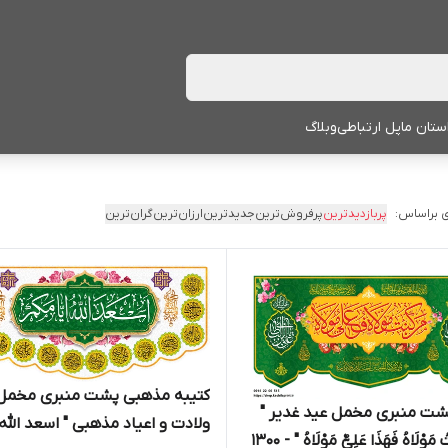
ستان ما
پل ارتباطی
وبلاگ
 براساس:
پربازدیدترین
پرفروش‌ترین
جدیدترین
ارزان‌ترین
گران‌ترین
کتیبه مذهبی پشت منبری مخمل
شت منبری مخمل عید غدیر "
ولادت و اعیاد مذهبی " اسعد الله
َوْلَاهُ فَهَذَا عَلِیٌّ مَوْلَاهُ " - 1300