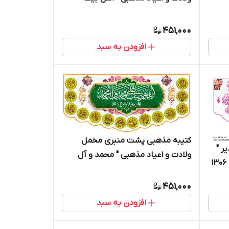
19007
451,000
افزودن به سبد
کتیبه مذهبی پشت منبری مخمل
ر "
ولادت و اعیاد مذهبی " محمد و آل
1
محمد " - 15001
451,000
افزودن به سبد