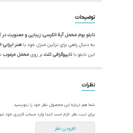
ارسال به سراسر کشور
توضیحات
ضمانت:
تابلو بوم مخمل آیة الکرسی: زیبایی و معنویت در ک
ارسال از
به دنبال راهی برای تزئین منزل خود با
هنر ایرانی-
این تابلو با
تایپوگرافی ثلث
بر روی
مخمل مرغوب
ن
چرا تابلو بوم مخمل آیة الکرسی را انتخاب کنید؟
نظرات
*
آیة الکرسی:
این آیه مبارکه به عنوان
پادشاه آیات
*
هنر ایرانی-اسلامی:
خط ثلث از
مشهورترین خطوط
شما هم درباره این محصول نظر خود را بنویسید.
*
مخمل مرغوب:
جنس مخمل این تابلو،
کیفیت بال
برای ثبت نظر، لازم است ابتدا وارد حساب کاربری خود شو
*
هدیه‌ای ارزشمند:
این تابلو می‌تواند
هدیه‌ای نفی
افزودن نظر