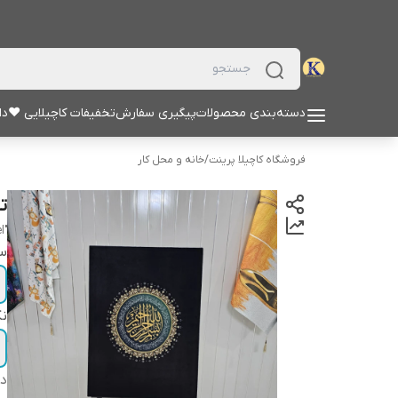
دسته‌بندی محصولات
پیگیری سفارش
تخفیفات کاچیلایی ♥
دا
فروشگاه کاچیلا پرینت
/
خانه و محل کار
ت
"ayatol kursi velvet canvas panel"
سا
نک
دس