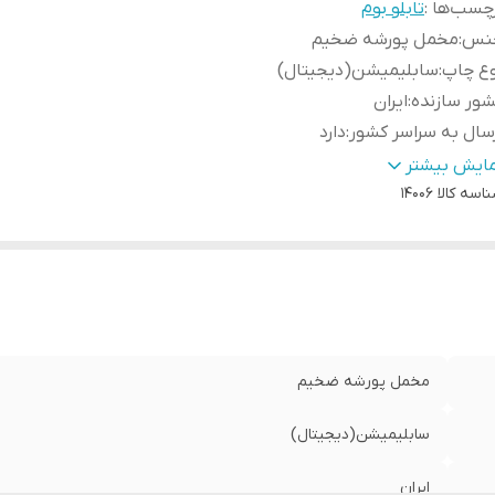
چسب‌ها :
تابلو بوم
نس
:
مخمل پورشه ضخیم
وع چاپ
:
سابلیمیشن(دیجیتال)
ور سازنده
:
ایران
سال به سراسر کشور
:
دارد
مانت:
:
دارد
مایش بیشتر
سال از
:
اسه کالا
اهواز
14006
مخمل پورشه ضخیم
سابلیمیشن(دیجیتال)
ایران