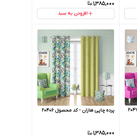
1,385,000
افزودن به سبد
پرده چاپی هازان - کد محصول 20406
1,385,000