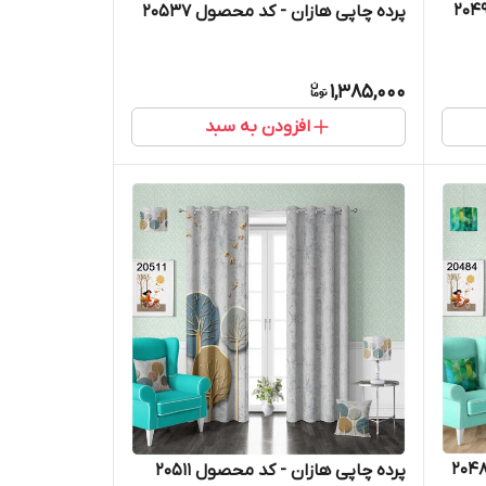
پرده چاپی هازان - کد محصول 20537
1,385,000
افزودن به سبد
پرده چاپی هازان - کد محصول 20511