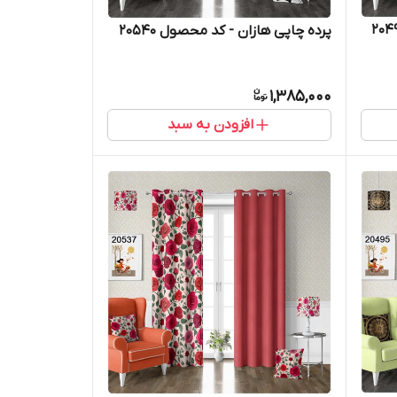
پرده چاپی هازان - کد محصول 20540
1,385,000
افزودن به سبد