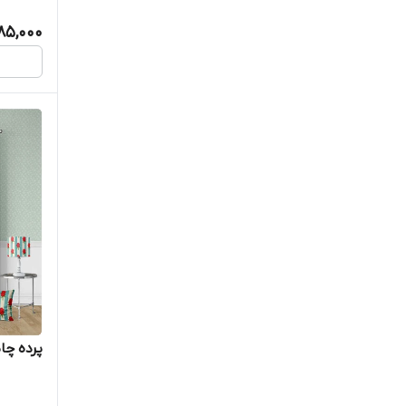
385,000
پرده چاپ