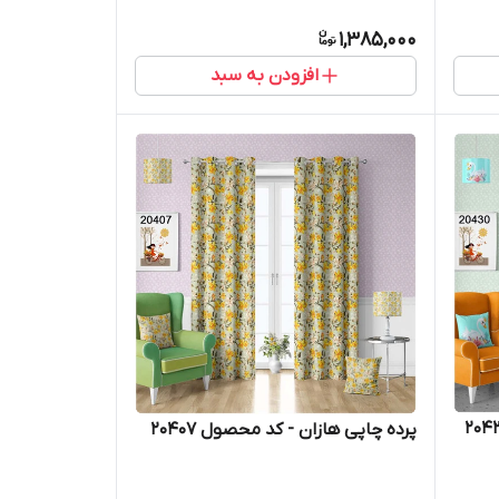
1,385,000
افزودن به سبد
پرده چاپی هازان - کد محصول 20407