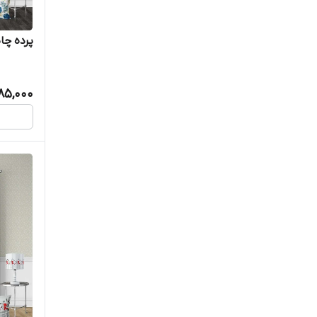
پرده چاپ
385,000