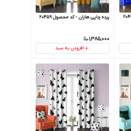
پرده چاپی هازان - کد محصول 20459
1,385,000
افزودن به سبد