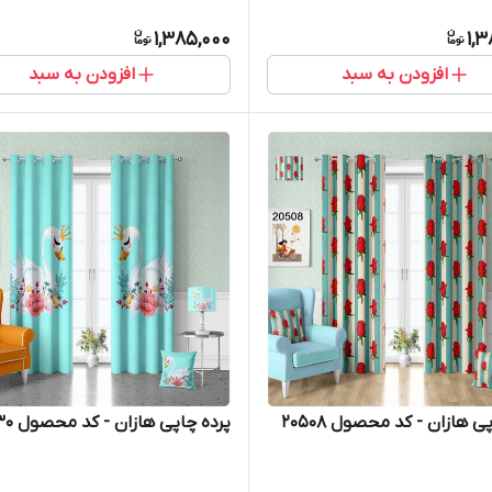
1,385,000
1,
افزودن به سبد
افزودن به سبد
ی هازان - کد محصول 20508
پرده چاپی هازان - کد محصول 20430