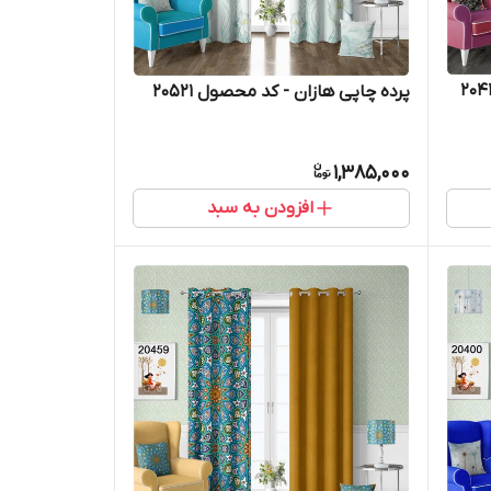
پرده چاپی هازان - کد محصول 20521
1,385,000
افزودن به سبد