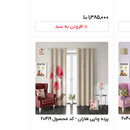
1,385,000
افزودن به سبد
پرده چاپی هازان - کد محصول 20419