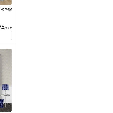
پرده چاپ
385,000