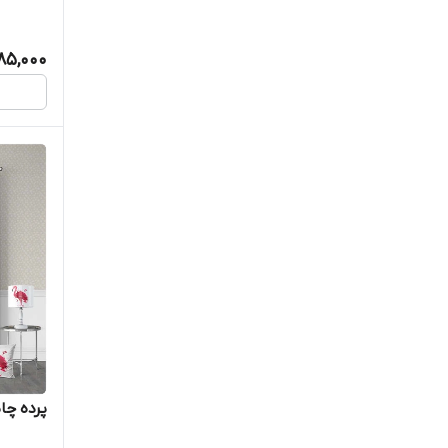
385,000
پرده چاپ