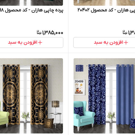
ی هازان - کد محصول 20402
پرده چاپی هازان - کد محصول 20498
1,385,000
1,
افزودن به سبد
افزودن به سبد