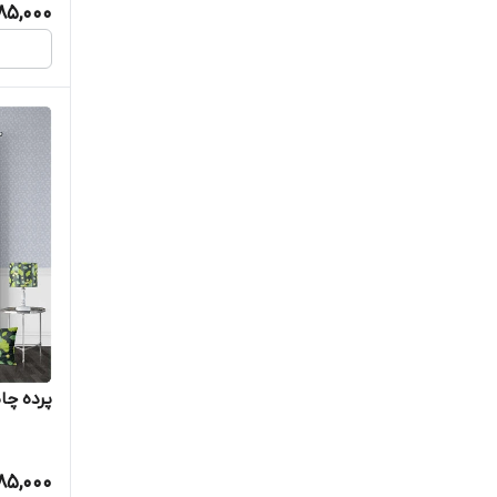
385,000
پرده چاپ
385,000