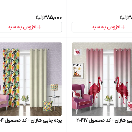
1,385,000
1,
افزودن به سبد
افزودن به سبد
ی هازان - کد محصول 20417
پرده چاپی هازان - کد محصول 20404