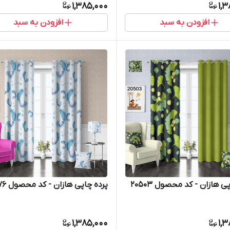
1,385,000
1,
افزودن به سبد
افزودن به سبد
ی هازان - کد محصول 20503
پرده چاپی هازان - کد محصول 20476
1,385,000
1,