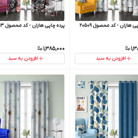
ی هازان - کد محصول 20509
پرده چاپی هازان - کد محصول 20413
1,385,000
1,
افزودن به سبد
افزودن به سبد