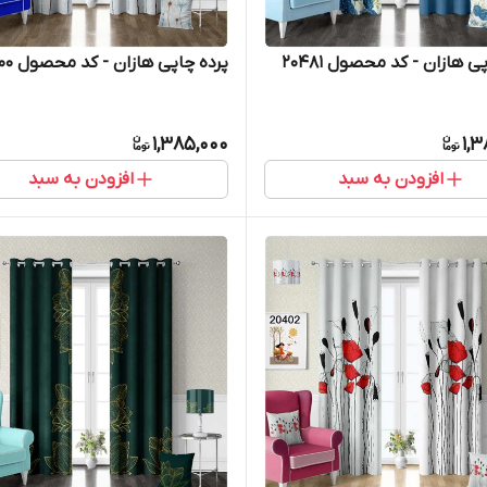
ی هازان - کد محصول 20481
پرده چاپی هازان - کد محصول 20400
1,385,000
1,
افزودن به سبد
افزودن به سبد