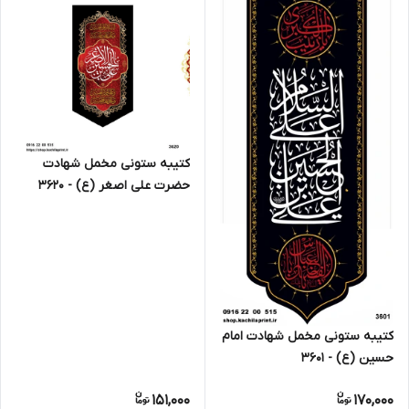
کتیبه ستونی مخمل شهادت
حضرت علی اصغر (ع) - 3620
کتیبه ستونی مخمل شهادت امام
حسین (ع) - 3601
151,000
170,000