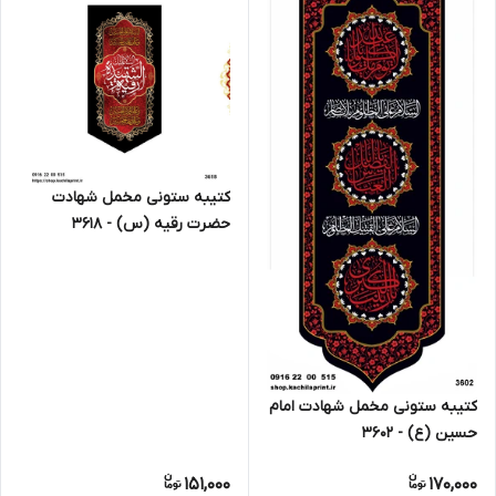
کتیبه ستونی مخمل شهادت
حضرت رقیه (س) - 3618
کتیبه ستونی مخمل شهادت امام
حسین (ع) - 3602
151,000
170,000