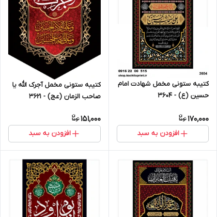
کتیبه ستونی مخمل شهادت امام
کتیبه ستونی مخمل آجرک الله یا
حسین (ع) - 3604
صاحب الزمان (عج) - 3621
151,000
170,000
افزودن به سبد
افزودن به سبد