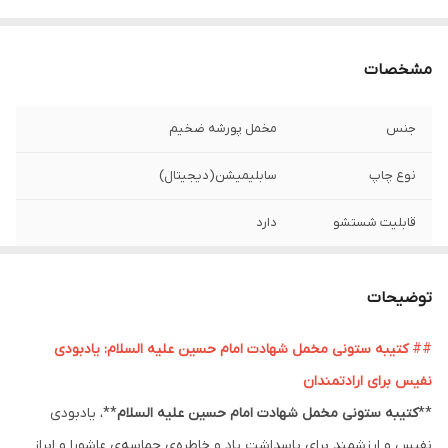
مشخصات
جنس
مخمل پورشه ضخیم
نوع چاپ
سابلیمیشن(دیجیتال)
قابلیت شستشو
دارد
ریشه دوزی
دارد
توضیحات
کشور سازنده
ایران
##
کتیبه ستونی مخمل شهادت امام حسین علیه السلام: یادبودی
ارسال به سراسر
دارد
نفیس برای ارادتمندان
کشور
**
کتیبه ستونی مخمل شهادت امام حسین علیه السلام
**، یادبودی
لبه دوزی
دارد
نفیس و ارزشمند برای پاسداشت یاد و خاطره‌ی حماسه‌ی عاشورا و ابراز