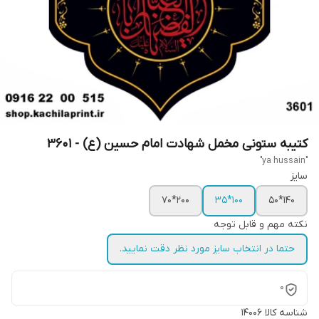
کتیبه ستونی مخمل شهادت امام حسین (ع) - 3601
"ya hussain"
سایز
200*70
100*35
140*50
نکته مهم و قابل توجه
حتما در انتخاب سایز مورد نظر دقت نمایید.
0
شناسه کالا
14006