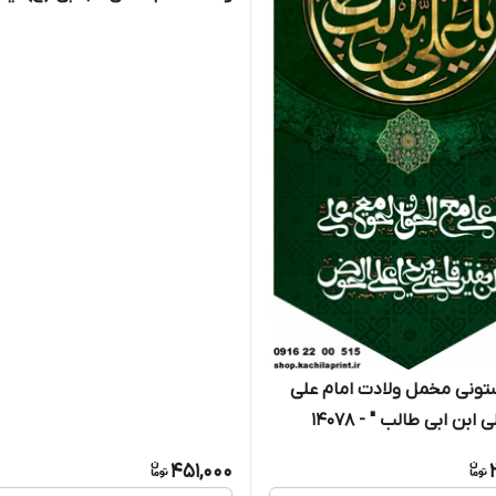
الحسن المجتبی " - 2002
تونی مخمل ولادت امام علی
 ابن ابی طالب " - 14078
451,000