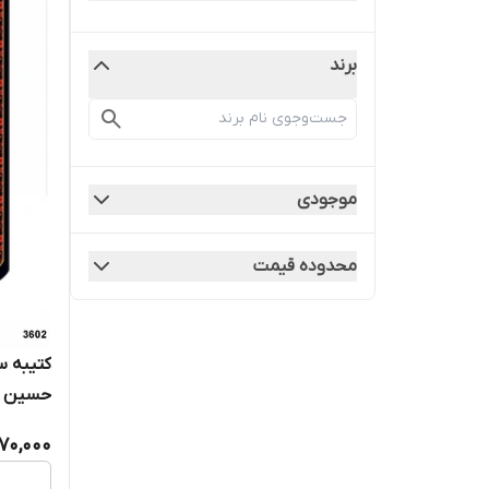
برند
موجودی
محدوده قیمت
کتیبه 
حسین (ع) -
170,000