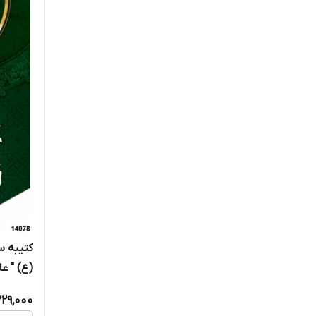
کتیبه س
(ع) " علی
229,000