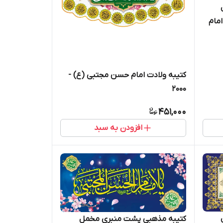
مام
کتیبه ولادت امام حسن مجتبی (ع) -
2000
451,000
افزودن به سبد
کتیبه مذهبی پشت منبری مخمل