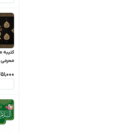
کتیبه 
محرمی و
السلام عل
51,000