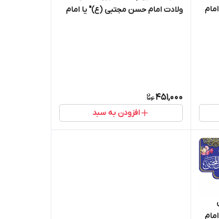
مام
ولادت امام حسن مجتبی (ع)" یا امام
الحسن المجتبی " - 2024
451,000
افزودن به سبد
مام