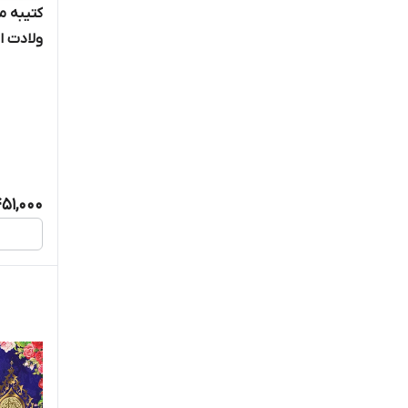
کتیبه 
ولادت ا
الحسن الم
51,000