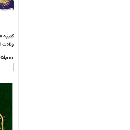
کتیبه 
ولادت ا
الحسن الم
51,000