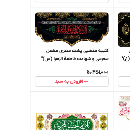
کتیبه مذهبی پشت منبری مخمل
ع)"
محرمی و شهادت فاطمة الزهرا (س)"
 -
السلام علیک یا فاطمه الزهراء " - 13054
451,000
افزودن به سبد