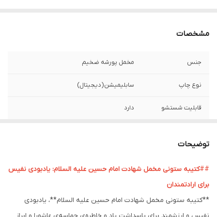
مشخصات
جنس
مخمل پورشه ضخیم
نوع چاپ
سابلیمیشن(دیجیتال)
قابلیت شستشو
دارد
ریشه دوزی
دارد
توضیحات
کشور سازنده
ایران
##
کتیبه ستونی مخمل شهادت امام حسین علیه السلام: یادبودی نفیس
ارسال به سراسر
دارد
برای ارادتمندان
کشور
**کتیبه ستونی مخمل شهادت امام حسین علیه السلام**، یادبودی
لبه دوزی
دارد
نفیس و ارزشمند برای پاسداشت یاد و خاطره‌ی حماسه‌ی عاشورا و ابراز