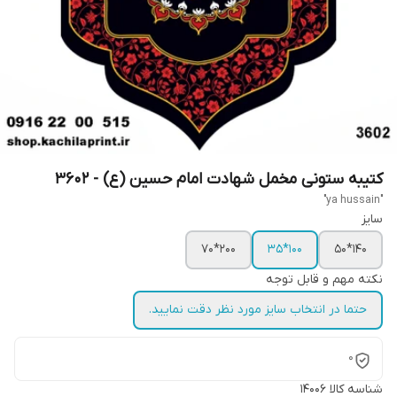
کتیبه ستونی مخمل شهادت امام حسین (ع) - 3602
"ya hussain"
سایز
200*70
100*35
140*50
نکته مهم و قابل توجه
حتما در انتخاب سایز مورد نظر دقت نمایید.
0
شناسه کالا
14006