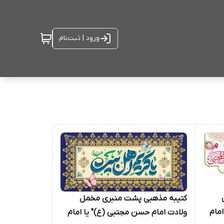
ورود | ثبت‌نام
کتیبه مذهبی پشت منبری مخمل
مام
ولادت امام حسن مجتبی (ع)" یا امام