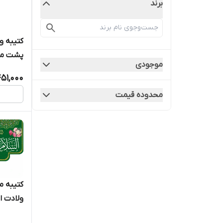
برند
کتیبه و
پشت منب
موجودی
المجتبی " -
51,000
محدوده قیمت
کتیبه 
ولادت ا
الحسن الم