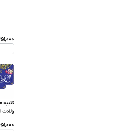
51,000
کتیبه 
ولادت ا
الحسن الم
51,000