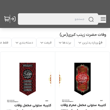
وفات حضرت زینب کبری(س)
پربازدیدترین
برندها
قیمت
دسته‌بندی
فقط م
کتیبه ستونی مخمل محرم وفات
کتیبه ستونی مخمل وفات