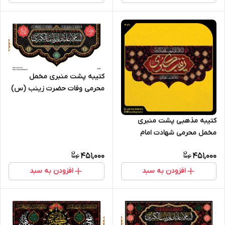
کتیبه پشت منبری مخمل
محرمی وفات حضرت زینب (س)
- 3129
کتیبه مذهبی پشت منبری
مخمل محرمی شهادت امام
حسین " السلام علیک یا زینب
451,000
451,000
الکبری"- 3041
افزودن به سبد
افزودن به سبد