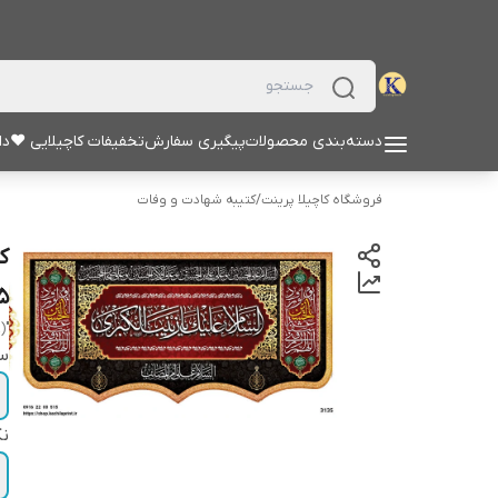
دسته‌بندی محصولات
پیگیری سفارش
تخفیفات کاچیلایی ♥
دا
فروشگاه کاچیلا پرینت
/
کتیبه شهادت و وفات
ک
5
"zeinab (s.a)"
سا
نک