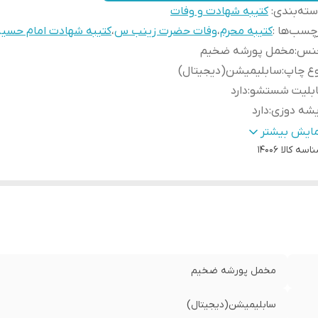
ته‌بندی
:
کتیبه شهادت و وفات
چسب‌ها :
کتیبه محرم
،
وفات حضرت زینب س
،
کتیبه شهادت امام حسی
نس
:
مخمل پورشه ضخیم
وع چاپ
:
سابلیمیشن(دیجیتال)
ابلیت شستشو
:
دارد
یشه دوزی
:
دارد
ور سازنده
:
ایران
مایش بیشتر
اسه کالا
14006
سال به سراسر کشور
:
دارد
ه دوزی
:
دارد
مانت:
:
دارد
سال از
:
اهواز
مخمل پورشه ضخیم
سابلیمیشن(دیجیتال)