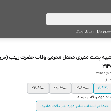
ستان ما
پل ارتباطی
وبلاگ
تیبه پشت منبری مخمل محرمی وفات حضرت زینب (س)
313
یز
900*420
600*280
300*140
140*70
ته مهم و قابل توجه
حتما در انتخاب سایز مورد نظر دقت نمایید.