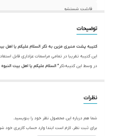
قابلیت شستشو
ریشه دوزی
توضیحات
کشور سازنده
کتیبه پشت منبری مزین به ذکر السلام علیکم یا اهل بیت
ارسال به سراسر کشور
این کتیبه تقریبا در تمامی مراسمات عزاداری قابل استفاد
در وسط این کتیبه ذکر
” السلام علیکم یا اهل بیت النبوه 
لبه دوزی
را بعنوان یکی از طرح های پرکاربرد تبدیل کرده است.
ضمانت:
این طرح یکی از بهترین طرح های موجود در مجموعه کاچی
ارسال از
نظرات
* بدلیل آبرفت پارچه حین چاپ، ابعاد تا 4 سانتی متر در هر متر کوچکتر می باشند.
* کارهای با ارتفاع بیشتر از 140 سانتی متر داری خط دوخت افقی می باشند.
شما هم درباره این محصول نظر خود را بنویسید.
* اختلاف 10 الی 15 درصدی رنگ بدليل اختلاف رنگ در نمایشگرها نسبت به چاپ
برای ثبت نظر، لازم است ابتدا وارد حساب کاربری خود شو
* محصولات حدود 5-3 روز کاری آماده ارسال می باشند.