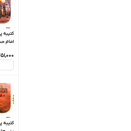
کتیبه 
امام حسین
51,000
کتیبه 