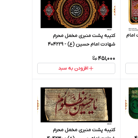
امام
کتیبه پشت منبری مخمل محرم
شهادت امام حسین (ع) - 404229
451,000
افزودن به سبد
کتیبه پشت منبری مخمل محرم