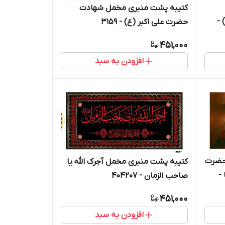
کتیبه پشت منبری مخمل شهادت
 -
حضرت علی اکبر (ع) - 3159
451,000
افزودن به سبد
حضرت
کتیبه پشت منبری مخمل آجرک الله یا
-
صاحب الزمان - 404207
451,000
افزودن به سبد