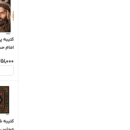
کتیبه پ
امام حس
السلام - 4228
51,000
کتیبه ش
مجلس ع