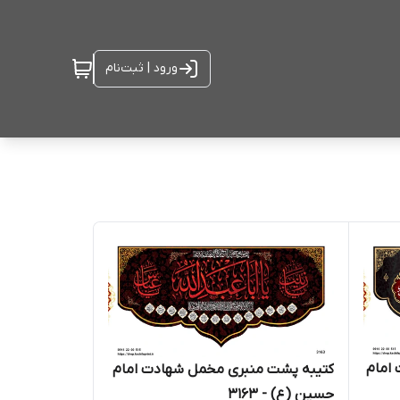
ورود | ثبت‌نام
امام
کتیبه پشت منبری مخمل شهادت امام
حسین (ع) - 3163