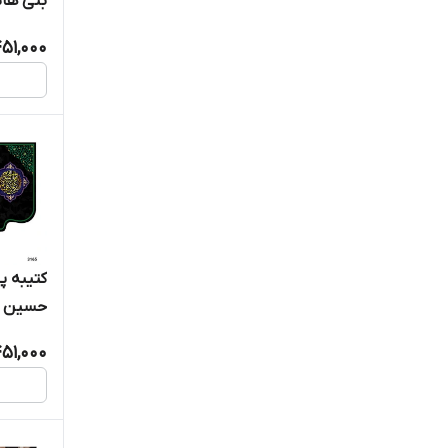
بنی هاشم 
51,000
کتیبه 
حسین (ع) 
51,000