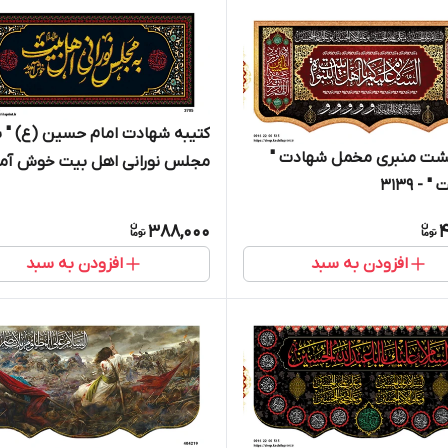
کتیبه شهادت امام حسین (ع) " ب
پشت منبری مخمل شهادت "
مجلس نورانی اهل بیت خوش آمد
- 3139
- 3705
388,000
4
افزودن به سبد
افزودن به سبد