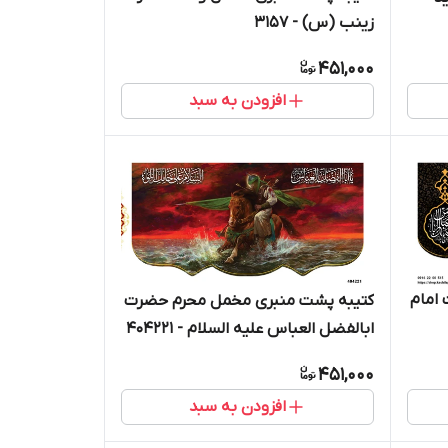
زینب (س) - 3157
451,000
افزودن به سبد
امام
کتیبه پشت منبری مخمل محرم حضرت
ابالفضل العباس علیه السلام - 404221
451,000
افزودن به سبد