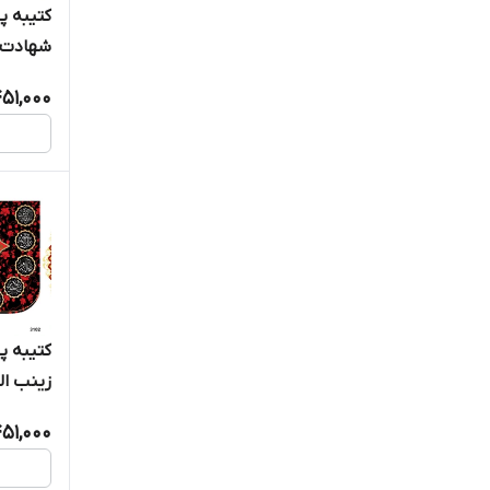
کتیبه 
شهادت ام
51,000
کتیبه 
زینب الک
51,000