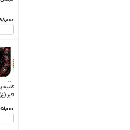
آمدید " - 7
88,000
کتیبه 
اکبر (ع) - 2
51,000