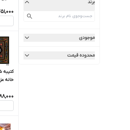
برند
51,000
موجودی
محدوده قیمت
کتیبه ش
خانه عزا
88,000