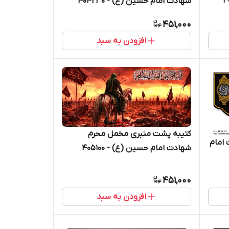
شهادت امام حسین (ع) - 404230
451,000
افزودن به سبد
کتیبه پشت منبری مخمل محرم
امام
شهادت امام حسین (ع) - 405100
451,000
افزودن به سبد