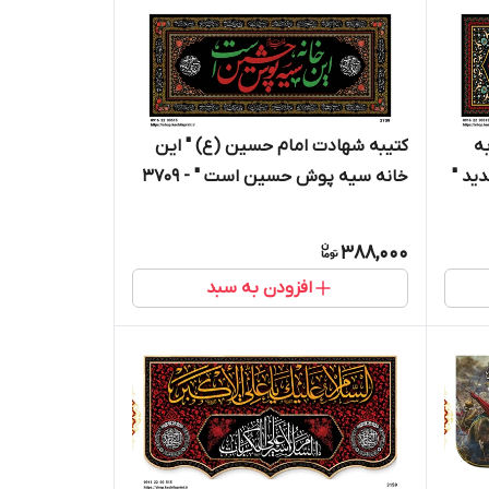
ه
کتیبه شهادت امام حسین (ع) " این
ید "
خانه سیه پوش حسین است " - 3709
388,000
افزودن به سبد