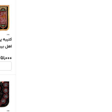
کتیبه 
اهل بیت " 
51,000