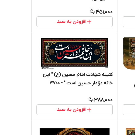
451,000
افزودن به سبد
کتیبه شهادت امام حسین (ع) " این
خانه عزادار حسین است " - 3700
388,000
افزودن به سبد