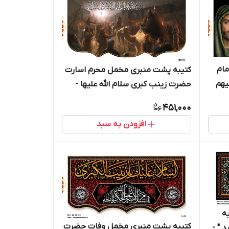
مام
کتیبه پشت منبری مخمل محرم اسارت
یهم
حضرت زینب کبری سلام الله علیها -
404215
451,000
افزودن به سبد
ه
کتیبه پشت منبری مخمل وفات حضرت
 " -