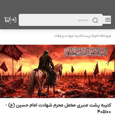
فروشگاه کاچیلا پرینت
/
کتیبه شهادت و وفات
کتیبه پشت منبری مخمل محرم شهادت امام حسین (ع) -
405100