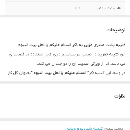
قابلیت شستشو
دارد
ریشه دوزی
دارد
توضیحات
کشور سازنده
ایران
کتیبه پشت منبری مزین به ذکر السلام علیکم یا اهل بیت النبوه:
ارسال به سراسر
دارد
این کتیبه تقریبا در تمامی مراسمات عزاداری قابل استفاده در فضاسازی
کشور
می باشد. لذا از ویژگی اهمیت آن را دو چندان می کند.
لبه دوزی
دارد
در وسط این کتیبه ذکر
” السلام علیکم یا اهل بیت النبوه ”
بعنوان گل کار
و در کناره ها ذکر ”
سلام بر سید الشهداء و اخوی بزرگوارش حضرت ابالفضل
ضمانت:
دارد
العباس علیهم آلاف التحیه و الثناء “
این طرح را بعنوان یکی از طرح های
نظرات
ارسال از
اهواز
پرکاربرد تبدیل کرده است.
این طرح یکی از بهترین طرح های موجود در مجموعه کاچیلا می باشد.
دسته‌بندی
:
کتیبه شهادت و وفات
* بدلیل آبرفت پارچه حین چاپ، ابعاد تا 4 سانتی متر در هر متر کوچکتر