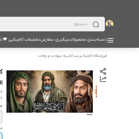
دسته‌بندی محصولات
پیگیری سفارش
تخفیفات کاچیلایی ♥
دا
فروشگاه کاچیلا پرینت
/
کتیبه شهادت و وفات
ک
ال
as
28
سا
نک