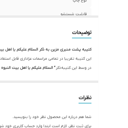
نوع چاپ
قابلیت شستشو
ریشه دوزی
توضیحات
کشور سازنده
کتیبه پشت منبری مزین به ذکر السلام علیکم یا اهل بیت
ارسال به سراسر کشور
این کتیبه تقریبا در تمامی مراسمات عزاداری قابل استفاد
در وسط این کتیبه ذکر
” السلام علیکم یا اهل بیت النبوه 
لبه دوزی
را بعنوان یکی از طرح های پرکاربرد تبدیل کرده است.
ضمانت:
این طرح یکی از بهترین طرح های موجود در مجموعه کاچی
ارسال از
نظرات
* بدلیل آبرفت پارچه حین چاپ، ابعاد تا 4 سانتی متر در هر متر کوچکتر می باشند.
* کارهای با ارتفاع بیشتر از 140 سانتی متر داری خط دوخت افقی می باشند.
شما هم درباره این محصول نظر خود را بنویسید.
* اختلاف 10 الی 15 درصدی رنگ بدليل اختلاف رنگ در نمایشگرها نسبت به چاپ
برای ثبت نظر، لازم است ابتدا وارد حساب کاربری خود شو