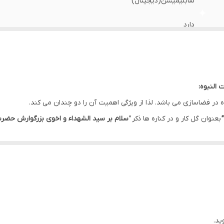
سابلیمیشن(دیجیتال)
دارد
دارد
ایران
 النبوه:
دارد
ه در فضاسازی می باشد. لذا از ویژگی اهمیت آن را دو چندان می کند.
”
بعنوان گل کار و در کناره ها ذکر ”
سلام بر سید الشهداء و اخوی بزرگوارش حضرت ا
دارد
دارد
لا می باشد.
اهواز
ید.