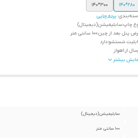
300*140
280*140
ته‌بندی
:
پرده چاپی
وع چاپ
:
سابلیمیشن(دیجیتال)
ض پنل بعد از چین
:
100 سانتی متر
ابلیت شستشو
:
دارد
سال از
:
اهواز
مکان چاپ تصویر یا عکس شخصی دلخواه
:
دارد
مایش بیشتر
نچ
:
دارد
ه دوزی
:
دارد
مانت
:
دارد
سال به سراسر کشور
:
دارد
سابلیمیشن(دیجیتال)
100 سانتی متر