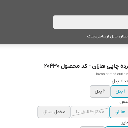
ستان ما
پل ارتباطی
وبلاگ
ده چاپی هازان - کد محصول 20430
Hazan printed curtai
داد پنل
1 پنل
2 پنل
نس
هازان
مخمل کالیفرنیا
مخمل شانل
یز