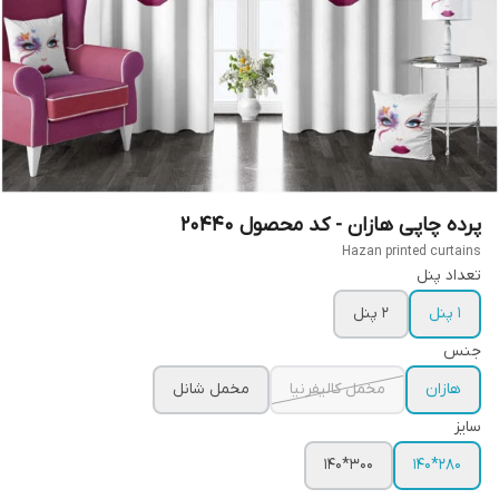
پرده چاپی هازان - کد محصول 20440
Hazan printed curtains
تعداد پنل
1 پنل
2 پنل
جنس
هازان
مخمل کالیفرنیا
مخمل شانل
سایز
300*140
280*140