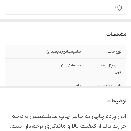
0
مشخصات
نوع چاپ
سابلیمیشن(دیجیتال)
عرض پنل بعد از
100 سانتی متر
چین
قابلیت شستشو
دارد
ارسال از
اهواز
توضیحات
امکان چاپ تصویر یا
دارد
این پرده چاپی به خاطر چاپ سابلیمیشن و درجه
عکس شخصی
حرارت بالا، از کیفیت بالا و ماندگاری برخوردار است.
دلخواه