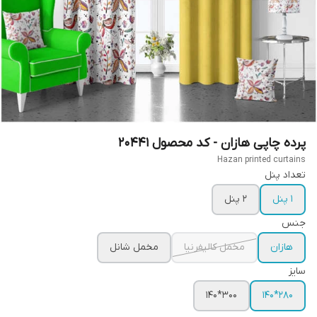
پرده چاپی هازان - کد محصول 20441
Hazan printed curtains
تعداد پنل
1 پنل
2 پنل
جنس
هازان
مخمل کالیفرنیا
مخمل شانل
سایز
300*140
280*140