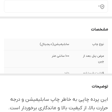
0
مشخصات
نوع چاپ
سابلیمیشن(دیجیتال)
عرض پنل بعد از
100 سانتی متر
چین
قابلیت شستشو
دارد
ارسال از
اهواز
توضیحات
امکان چاپ تصویر یا
دارد
این پرده چاپی به خاطر چاپ سابلیمیشن و درجه
عکس شخصی
حرارت بالا، از کیفیت بالا و ماندگاری برخوردار است.
دلخواه