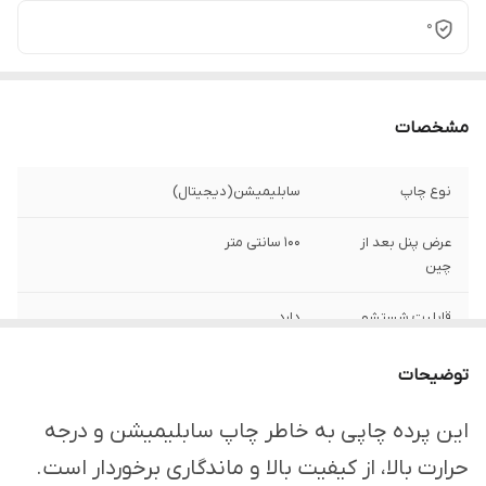
0
مشخصات
نوع چاپ
سابلیمیشن(دیجیتال)
عرض پنل بعد از
100 سانتی متر
چین
قابلیت شستشو
دارد
ارسال از
اهواز
توضیحات
امکان چاپ تصویر یا
دارد
این پرده چاپی به خاطر چاپ سابلیمیشن و درجه
عکس شخصی
حرارت بالا، از کیفیت بالا و ماندگاری برخوردار است.
دلخواه