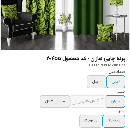
پرده چاپی هازان - کد محصول 20455
Hazan printed curtains
تعداد پنل
1 پنل
2 پنل
جنس
هازان
مخمل کالیفرنیا
مخمل شانل
سایز
300*140
280*140