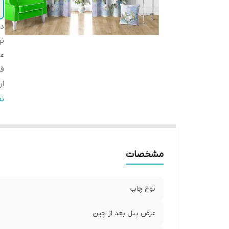
دس
ن
عر
ق
ار
ا
ن
پا
لب
ض
مشخصات
ار
نوع چاپ
عرض پنل بعد از چین