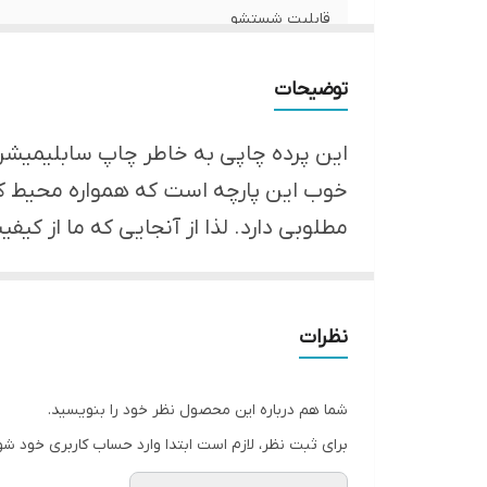
قابلیت شستشو
ارسال از
توضیحات
امکان چاپ تصویر یا عکس شخصی دلخواه
این پرده چاپی به خاطر چاپ سابلیمیشن و 
پانچ
خوب این پارچه است که همواره محیط کار
مطلوبی دارد. لذا از آنجایی که ما از ک
لبه دوزی
*** در ضمن شما می توانید عکس شخصی 
ضمانت
ارسال به سراسر کشور
نظرات
شما هم درباره این محصول نظر خود را بنویسید.
برای ثبت نظر، لازم است ابتدا وارد حساب کاربری خود شو