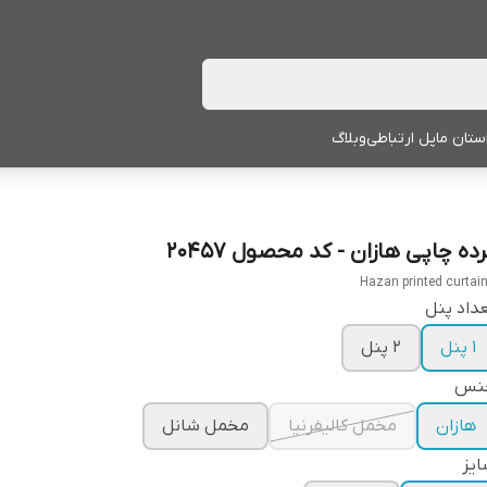
ستان ما
پل ارتباطی
وبلاگ
ده چاپی هازان - کد محصول 20457
Hazan printed curtai
داد پنل
1 پنل
2 پنل
نس
هازان
مخمل کالیفرنیا
مخمل شانل
یز