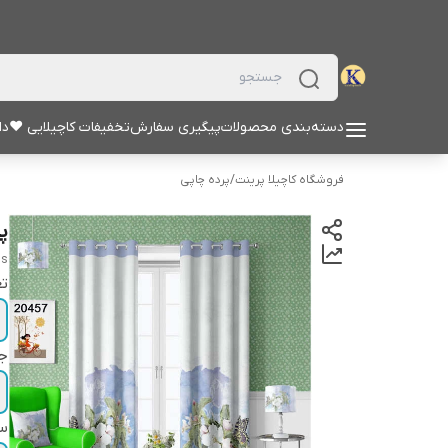
دسته‌بندی محصولات
پیگیری سفارش
تخفیفات کاچیلایی ♥
دا
فروشگاه کاچیلا پرینت
/
پرده چاپی
پر
ns
تع
ج
سا