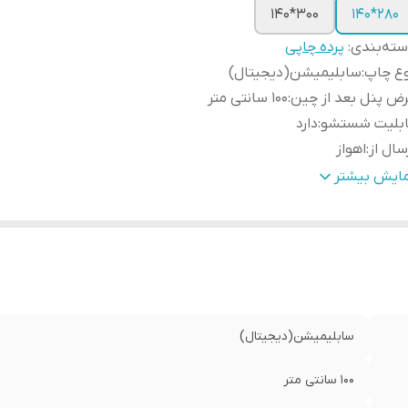
300*140
280*140
ته‌بندی
:
پرده چاپی
وع چاپ
:
سابلیمیشن(دیجیتال)
ض پنل بعد از چین
:
100 سانتی متر
ابلیت شستشو
:
دارد
سال از
:
اهواز
مکان چاپ تصویر یا عکس شخصی دلخواه
:
دارد
مایش بیشتر
نچ
:
دارد
ه دوزی
:
دارد
مانت
:
دارد
سال به سراسر کشور
:
دارد
سابلیمیشن(دیجیتال)
100 سانتی متر