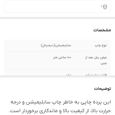
0
مشخصات
نوع چاپ
سابلیمیشن(دیجیتال)
عرض پنل بعد از
100 سانتی متر
چین
قابلیت شستشو
دارد
ارسال از
اهواز
توضیحات
امکان چاپ تصویر یا
دارد
این پرده چاپی به خاطر چاپ سابلیمیشن و درجه
عکس شخصی
حرارت بالا، از کیفیت بالا و ماندگاری برخوردار است.
دلخواه