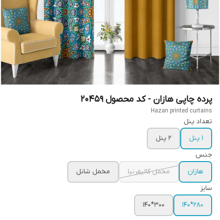
پرده چاپی هازان - کد محصول 20459
Hazan printed curtains
تعداد پنل
1 پنل
2 پنل
جنس
هازان
مخمل کالیفرنیا
مخمل شانل
سایز
300*140
280*140