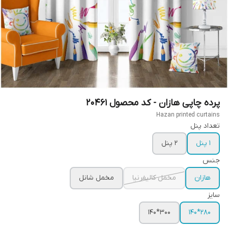
پرده چاپی هازان - کد محصول 20461
Hazan printed curtains
تعداد پنل
1 پنل
2 پنل
جنس
هازان
مخمل کالیفرنیا
مخمل شانل
سایز
300*140
280*140