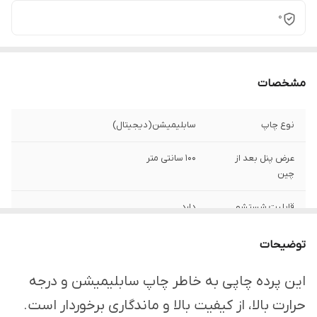
0
مشخصات
نوع چاپ
سابلیمیشن(دیجیتال)
عرض پنل بعد از
100 سانتی متر
چین
قابلیت شستشو
دارد
ارسال از
اهواز
توضیحات
امکان چاپ تصویر یا
دارد
این پرده چاپی به خاطر چاپ سابلیمیشن و درجه
عکس شخصی
حرارت بالا، از کیفیت بالا و ماندگاری برخوردار است.
دلخواه