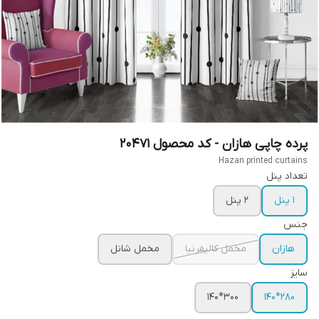
پرده چاپی هازان - کد محصول 20471
Hazan printed curtains
تعداد پنل
1 پنل
2 پنل
جنس
هازان
مخمل کالیفرنیا
مخمل شانل
سایز
300*140
280*140