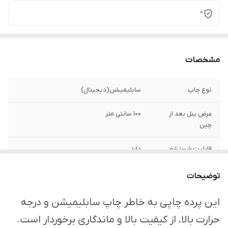
0
مشخصات
نوع چاپ
سابلیمیشن(دیجیتال)
عرض پنل بعد از
100 سانتی متر
چین
قابلیت شستشو
دارد
ارسال از
اهواز
توضیحات
امکان چاپ تصویر یا
دارد
این پرده چاپی به خاطر چاپ سابلیمیشن و درجه
عکس شخصی
حرارت بالا، از کیفیت بالا و ماندگاری برخوردار است.
دلخواه