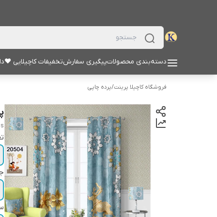
دسته‌بندی محصولات
پیگیری سفارش
تخفیفات کاچیلایی ♥
دا
فروشگاه کاچیلا پرینت
/
پرده چاپی
پر
ns
تع
ج
سا