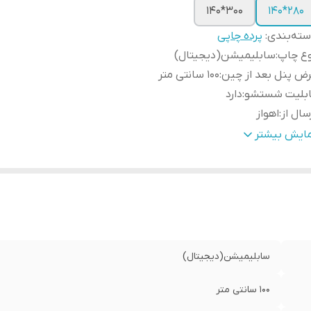
300*140
280*140
ته‌بندی
:
پرده چاپی
وع چاپ
:
سابلیمیشن(دیجیتال)
ض پنل بعد از چین
:
100 سانتی متر
ابلیت شستشو
:
دارد
سال از
:
اهواز
مکان چاپ تصویر یا عکس شخصی دلخواه
:
دارد
مایش بیشتر
نچ
:
دارد
ه دوزی
:
دارد
مانت
:
دارد
سال به سراسر کشور
:
دارد
سابلیمیشن(دیجیتال)
100 سانتی متر