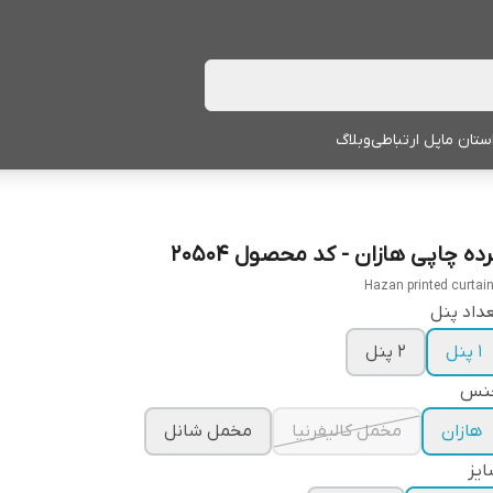
ستان ما
پل ارتباطی
وبلاگ
ده چاپی هازان - کد محصول 20504
Hazan printed curtai
داد پنل
1 پنل
2 پنل
نس
هازان
مخمل کالیفرنیا
مخمل شانل
یز