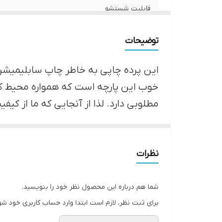
قابلیت شستشو
ارسال از
توضیحات
امکان چاپ تصویر یا عکس شخصی دلخواه
این پرده چاپی به خاطر چاپ سابلیمیشن و 
پانچ
خوب این پارچه است که همواره محیط کار
مطلوبی دارد. لذا از آنجایی که ما از ک
لبه دوزی
*** در ضمن شما می توانید عکس شخصی 
ضمانت
ارسال به سراسر کشور
نظرات
شما هم درباره این محصول نظر خود را بنویسید.
برای ثبت نظر، لازم است ابتدا وارد حساب کاربری خود شو