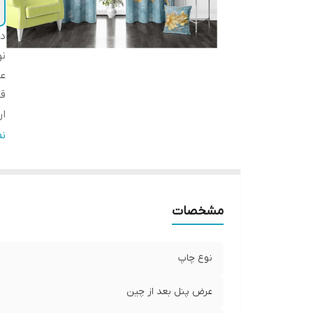
دس
ن
عر
ق
ار
ا
ن
پا
لب
ض
مشخصات
ار
نوع چاپ
عرض پنل بعد از چین