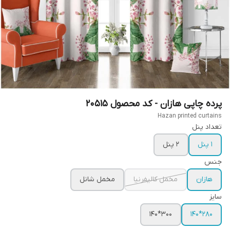
پرده چاپی هازان - کد محصول 20515
Hazan printed curtains
تعداد پنل
1 پنل
2 پنل
جنس
هازان
مخمل کالیفرنیا
مخمل شانل
سایز
300*140
280*140