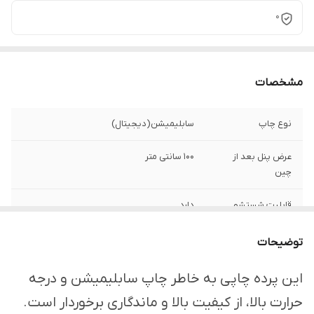
0
مشخصات
نوع چاپ
سابلیمیشن(دیجیتال)
عرض پنل بعد از
100 سانتی متر
چین
قابلیت شستشو
دارد
ارسال از
اهواز
توضیحات
امکان چاپ تصویر یا
دارد
این پرده چاپی به خاطر چاپ سابلیمیشن و درجه
عکس شخصی
حرارت بالا، از کیفیت بالا و ماندگاری برخوردار است.
دلخواه