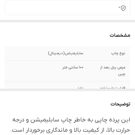
0
مشخصات
نوع چاپ
سابلیمیشن(دیجیتال)
عرض پنل بعد از
100 سانتی متر
چین
قابلیت شستشو
دارد
ارسال از
اهواز
توضیحات
امکان چاپ تصویر یا
دارد
این پرده چاپی به خاطر چاپ سابلیمیشن و درجه
عکس شخصی
حرارت بالا، از کیفیت بالا و ماندگاری برخوردار است.
دلخواه