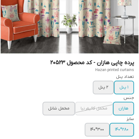
پرده چاپی هازان - کد محصول 20523
Hazan printed curtains
تعداد پنل
1 پنل
2 پنل
جنس
هازان
مخمل کالیفرنیا
مخمل شانل
سایز
300*140
280*140