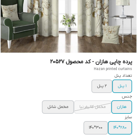
پرده چاپی هازان - کد محصول 20527
Hazan printed curtains
تعداد پنل
1 پنل
2 پنل
جنس
هازان
مخمل کالیفرنیا
مخمل شانل
سایز
300*140
280*140