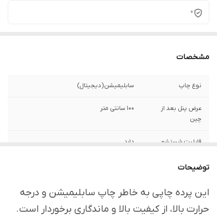
0
مشخصات
نوع چاپ
سابلیمیشن(دیجیتال)
عرض پنل بعد از
100 سانتی متر
چین
قابلیت شستشو
دارد
ارسال از
اهواز
توضیحات
امکان چاپ تصویر یا
دارد
این پرده چاپی به خاطر چاپ سابلیمیشن و درجه
عکس شخصی
حرارت بالا، از کیفیت بالا و ماندگاری برخوردار است.
دلخواه