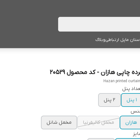
ستان ما
پل ارتباطی
وبلاگ
ده چاپی هازان - کد محصول 20529
Hazan printed curtai
داد پنل
1 پنل
2 پنل
نس
هازان
مخمل کالیفرنیا
مخمل شانل
یز