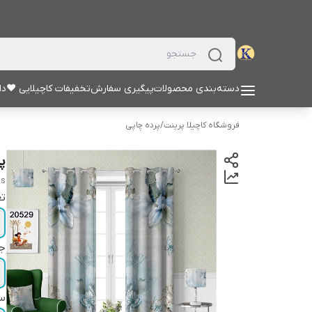
دسته‌بندی محصولات
پیگیری سفارش
تخفیفات کاچیلایی ♥
دا
فروشگاه کاچیلا پرینت
/
پرده چاپی
پر
ns
تع
ج
سا