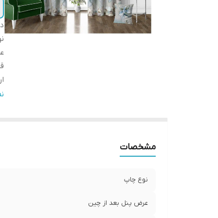
دس
ن
عر
ق
ار
ا
ن
پا
لب
ض
مشخصات
ار
نوع چاپ
عرض پنل بعد از چین