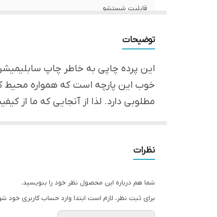
قابلیت شستشو
ارسال از
توضیحات
امکان چاپ تصویر یا عکس شخصی دلخواه
این پرده چاپی به خاطر چاپ سابلیمیشن و 
پانچ
خوب این پارچه است که همواره محیط کار
مطلوبی دارد. لذا از آنجایی که ما از ک
لبه دوزی
*** در ضمن شما می توانید عکس شخصی 
ضمانت
ارسال به سراسر کشور
نظرات
شما هم درباره این محصول نظر خود را بنویسید.
برای ثبت نظر، لازم است ابتدا وارد حساب کاربری خود شو