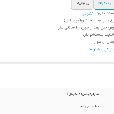
300*140
280*140
ته‌بندی
:
پرده چاپی
وع چاپ
:
سابلیمیشن(دیجیتال)
ض پنل بعد از چین
:
100 سانتی متر
ابلیت شستشو
:
دارد
سال از
:
اهواز
مکان چاپ تصویر یا عکس شخصی دلخواه
:
دارد
مایش بیشتر
نچ
:
دارد
ه دوزی
:
دارد
مانت
:
دارد
سال به سراسر کشور
:
دارد
سابلیمیشن(دیجیتال)
100 سانتی متر