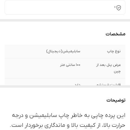
0
مشخصات
نوع چاپ
سابلیمیشن(دیجیتال)
عرض پنل بعد از
100 سانتی متر
چین
قابلیت شستشو
دارد
ارسال از
اهواز
توضیحات
امکان چاپ تصویر یا
دارد
این پرده چاپی به خاطر چاپ سابلیمیشن و درجه
عکس شخصی
حرارت بالا، از کیفیت بالا و ماندگاری برخوردار است.
دلخواه