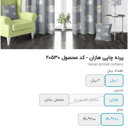
پرده چاپی هازان - کد محصول 20530
Hazan printed curtains
تعداد پنل
1 پنل
2 پنل
جنس
هازان
مخمل کالیفرنیا
مخمل شانل
سایز
300*140
280*140