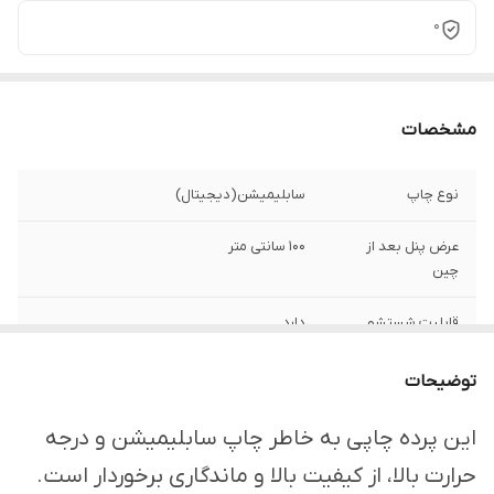
0
مشخصات
نوع چاپ
سابلیمیشن(دیجیتال)
عرض پنل بعد از
100 سانتی متر
چین
قابلیت شستشو
دارد
ارسال از
اهواز
توضیحات
امکان چاپ تصویر یا
دارد
این پرده چاپی به خاطر چاپ سابلیمیشن و درجه
عکس شخصی
حرارت بالا، از کیفیت بالا و ماندگاری برخوردار است.
دلخواه