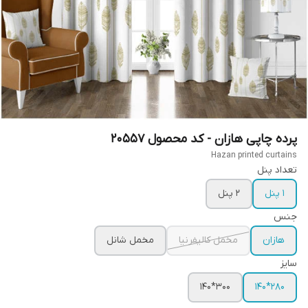
پرده چاپی هازان - کد محصول 20557
Hazan printed curtains
تعداد پنل
1 پنل
2 پنل
جنس
هازان
مخمل کالیفرنیا
مخمل شانل
سایز
300*140
280*140