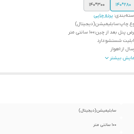
300*140
280*140
ته‌بندی
:
پرده چاپی
وع چاپ
:
سابلیمیشن(دیجیتال)
ض پنل بعد از چین
:
100 سانتی متر
ابلیت شستشو
:
دارد
سال از
:
اهواز
مکان چاپ تصویر یا عکس شخصی دلخواه
:
دارد
مایش بیشتر
نچ
:
دارد
ه دوزی
:
دارد
مانت
:
دارد
سال به سراسر کشور
:
دارد
سابلیمیشن(دیجیتال)
100 سانتی متر