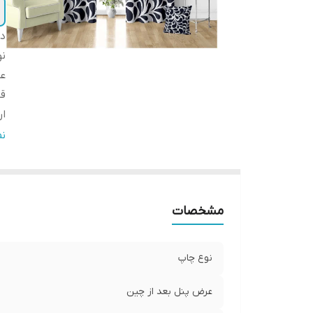
دس
ن
عر
ق
ار
ا
ن
پا
لب
ض
مشخصات
ار
نوع چاپ
عرض پنل بعد از چین