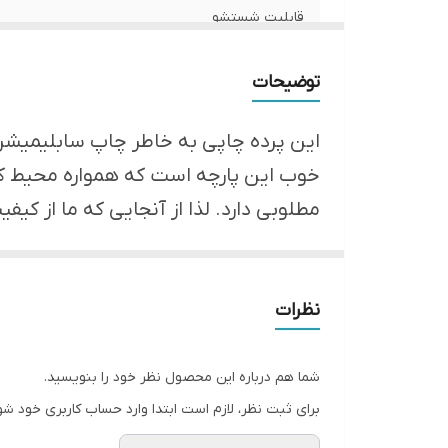
قابلیت شستشو
ارسال از
توضیحات
امکان چاپ تصویر یا عکس شخصی دلخواه
این پرده چاپی به خاطر چاپ سابلیمیشن و 
پانچ
خوب این پارچه است که همواره محیط کار
مطلوبی دارد. لذا از آنجایی که ما از ک
لبه دوزی
*** در ضمن شما می توانید عکس شخصی 
ضمانت
ارسال به سراسر کشور
نظرات
شما هم درباره این محصول نظر خود را بنویسید.
برای ثبت نظر، لازم است ابتدا وارد حساب کاربری خود شو