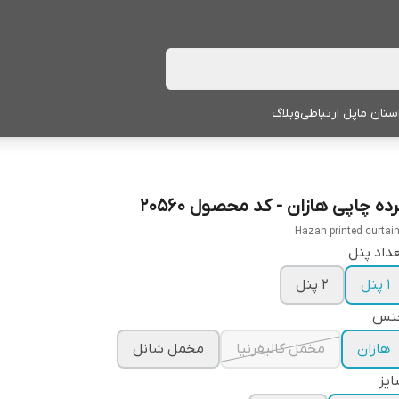
ستان ما
پل ارتباطی
وبلاگ
ده چاپی هازان - کد محصول 20560
Hazan printed curtai
داد پنل
1 پنل
2 پنل
نس
هازان
مخمل کالیفرنیا
مخمل شانل
یز