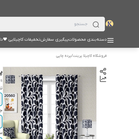
دسته‌بندی محصولات
پیگیری سفارش
تخفیفات کاچیلایی ♥
دا
فروشگاه کاچیلا پرینت
/
پرده چاپی
پر
ns
تع
ج
سا