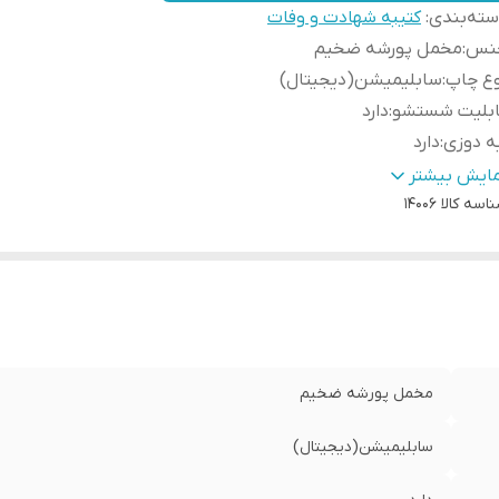
ته‌بندی
:
کتیبه شهادت و وفات
نس
:
مخمل پورشه ضخیم
وع چاپ
:
سابلیمیشن(دیجیتال)
ابلیت شستشو
:
دارد
ه دوزی
:
دارد
یشه دوزی
:
دارد
مایش بیشتر
مانت:
:
اسه کالا
دارد
14006
ور سازنده
:
ایران
سال از
:
اهواز
سال به سراسر کشور
:
دارد
مخمل پورشه ضخیم
سابلیمیشن(دیجیتال)