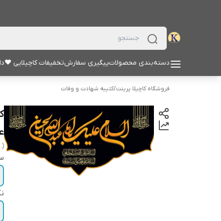
دسته‌بندی محصولات
پیگیری سفارش
تخفیفات کاچیلایی ♥
دا
فروشگاه کاچیلا پرینت
/
کتیبه شهادت و وفات
ک
عل
.)
سا
نک