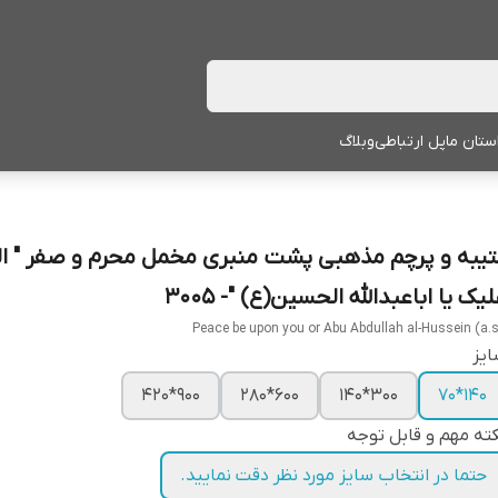
ستان ما
پل ارتباطی
وبلاگ
تیبه و پرچم مذهبی پشت منبری مخمل محرم و صفر " ال
یک یا اباعبدالله الحسین(ع) "- 3005
Peace be upon you or Abu Abdullah al-Hussein (a.s
یز
900*420
600*280
300*140
140*70
ته مهم و قابل توجه
حتما در انتخاب سایز مورد نظر دقت نمایید.