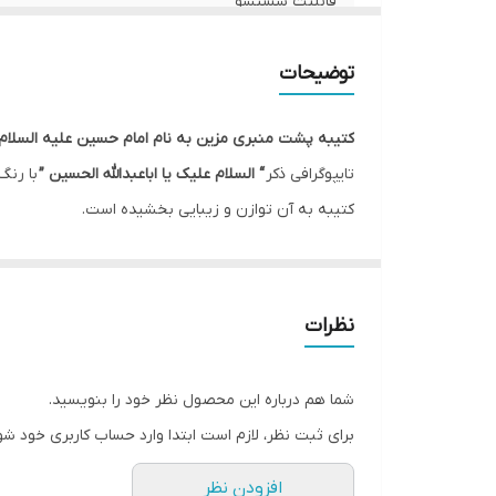
قابلیت شستشو
لبه دوزی
توضیحات
ریشه دوزی
کتیبه پشت منبری مزین به نام امام حسین علیه السلام:
ضمانت:
تایپوگرافی ذکر
“ السلام علیک یا اباعبدالله الحسین ”
با رنگ
کتیبه به آن توازن و زیبایی بخشیده است.
کشور سازنده
ذکر
“ السلام علی القتیل المظلوم ”، “ السلام علی الجسوم 
ارسال از
این کتیبه در ماه های محرم و صفر جهت فضاسازی مجالس 
ارسال به سراسر کشور
نظرات
* بدلیل آبرفت پارچه حین چاپ، ابعاد تا 4 سانتی متر در هر متر کوچکتر می باشند.
* کارهای با ارتفاع بیشتر از 140 سانتی متر داری خط دوخت افقی می باشند.
شما هم درباره این محصول نظر خود را بنویسید.
* اختلاف 10 الی 15 درصدی رنگ بدليل اختلاف رنگ در نمایشگرها نسبت به چاپ
برای ثبت نظر، لازم است ابتدا وارد حساب کاربری خود شو
* محصولات حدود 5-3 روز کاری آماده ارسال می باشند.
افزودن نظر
* هزینه ارسال محصول، به عهده سفارش دهنده می باش