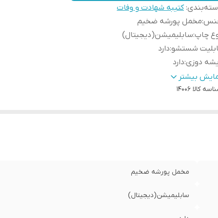
ته‌بندی
:
کتیبه شهادت و وفات
نس
:
مخمل پورشه ضخیم
وع چاپ
:
سابلیمیشن(دیجیتال)
ابلیت شستشو
:
دارد
یشه دوزی
:
دارد
ور سازنده
:
ایران
مایش بیشتر
ه دوزی
:
اسه کالا
دارد
14006
مانت:
:
دارد
سال به سراسر کشور
:
دارد
سال از
:
اهواز
مخمل پورشه ضخیم
سابلیمیشن(دیجیتال)