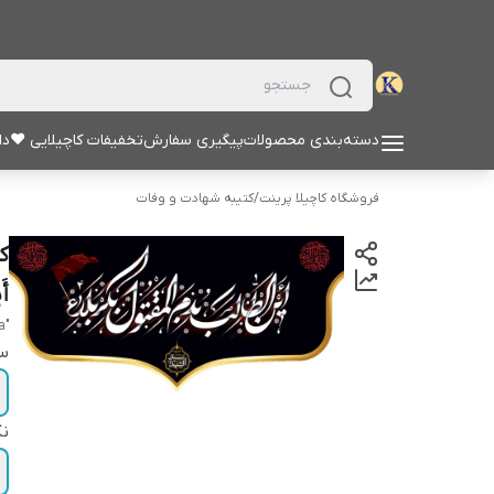
دسته‌بندی محصولات
پیگیری سفارش
تخفیفات کاچیلایی ♥
دا
فروشگاه کاچیلا پرینت
/
کتیبه شهادت و وفات
ک
أَ
"ayn alttalib bidam almaqtul bikarbala"
سا
نک