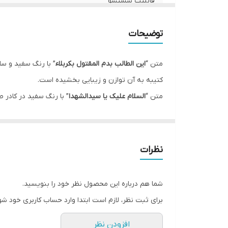
قابلیت شستشو
ریشه دوزی
توضیحات
کشور سازنده
متن “
این الطالب بدم المقتول بکربلاء
” با رنگ سفید و سای
لبه دوزی
کتیبه به آن توازن و زیبایی بخشیده است.
متن “
السلام علیک یا سیدالشهدا
” با رنگ سفید در کادر 
ضمانت:
این کتیبه در ماه های محرم و صفر جهت فضاسازی مجالس 
ارسال به سراسر کشور
* بدلیل آبرفت پارچه حین چاپ، ابعاد تا 4 سانتی متر در هر متر کوچکتر می باشند.
ارسال از
نظرات
* کارهای با ارتفاع بیشتر از 140 سانتی متر داری خط دوخت افقی می باشند.
* اختلاف 10 الی 15 درصدی رنگ بدليل اختلاف رنگ در نمایشگرها نسبت به چاپ
شما هم درباره این محصول نظر خود را بنویسید.
* محصولات حدود 5-3 روز کاری آماده ارسال می باشند.
برای ثبت نظر، لازم است ابتدا وارد حساب کاربری خود شو
* هزینه ارسال محصول، به عهده سفارش دهنده می باش
افزودن نظر