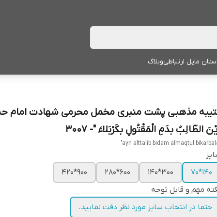
ستان ما
پل ارتباطی
وبلاگ
تیبه مذهبی پشت منبری مخمل محرمی شهادت امام حس
یْنَ الطّالِبُ بدَمِ الْمَقْتُولِ بکَرْبَلاءَ "- 3007
یز
900*420
600*280
300*140
140*70
ته مهم و قابل توجه
حتما در انتخاب سایز مورد نظر دقت نمایید.