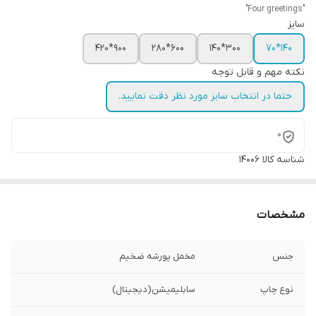
"Four greetings"
سایز
900*420
600*280
300*140
140*70
نکته مهم و قابل توجه
حتما در انتخاب سایز مورد نظر دقت نمایید.
0
شناسه کالا
14006
مشخصات
جنس
مخمل پورشه ضخیم
نوع چاپ
سابلیمیشن(دیجیتال)