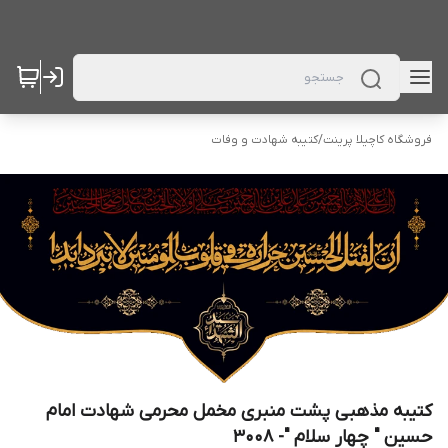
فروشگاه کاچیلا پرینت
/
کتیبه شهادت و وفات
کتیبه مذهبی پشت منبری مخمل محرمی شهادت امام
حسین " چهار سلام "- 3008