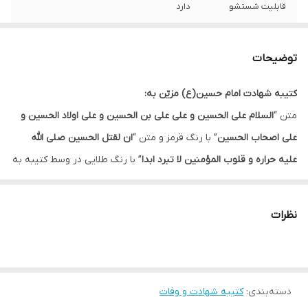
قابلیت شستشو
دارد
ریشه دوزی
دارد
توضیحات
کشور سازنده
ایران
کتیبه شهادت امام حسین(ع) مزیّن به:
لبه دوزی
دارد
متن “
السلام علی الحسین و علی علی بن الحسین و علی اولاد الحسین و
ارسال به سراسر
دارد
علی اصحاب الحسین
” با رنگ قرمز و متن “
ان لقتل الحسین صلی الله
کشور
علیه حراره و قلوب المؤمنین لا تبرد ابدا
” با رنگ طلایی در وسط کتیبه به
شکل افقی قرار گرفته است.
ضمانت:
دارد
متن”
السلام علیک یا سید الشهدا
” در پایین کتیبه با رنگ و کادر طلایی
نظرات
ارسال از
اهواز
باعث زیباتر شدن طرح شده است.
در سمت چپ و راست و پایین این کتیبه موتیف گل با رنگ طلایی قرار
دارد که به کتیبه ظرافت بخشیده است.
دسته‌بندی
:
کتیبه شهادت و وفات
این کتیبه در ماه های محرم و صفر جهت فضاسازی مجالس عزاداری مورد