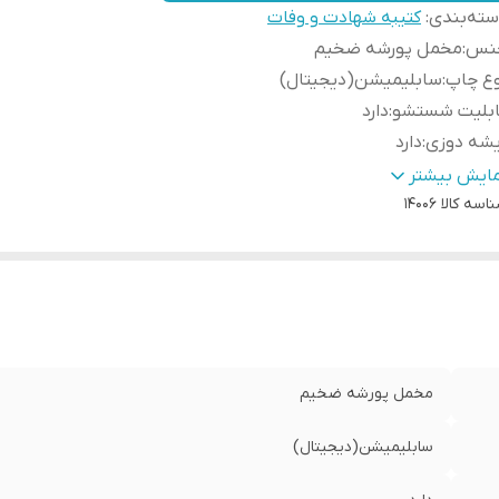
ته‌بندی
:
کتیبه شهادت و وفات
نس
:
مخمل پورشه ضخیم
وع چاپ
:
سابلیمیشن(دیجیتال)
ابلیت شستشو
:
دارد
یشه دوزی
:
دارد
ور سازنده
:
ایران
مایش بیشتر
ه دوزی
:
اسه کالا
دارد
14006
سال به سراسر کشور
:
دارد
مانت:
:
دارد
سال از
:
اهواز
مخمل پورشه ضخیم
سابلیمیشن(دیجیتال)