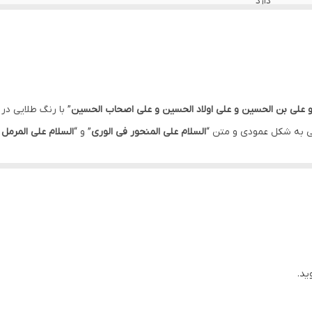
دارد
دارد
ایران
دارد
و علی بن الحسین و علی اولاد الحسین و علی اصحاب الحسین
” با رنگ طلایی در
ی به شکل عمودی و متن “
السلام علی المنحور فی الوری
” و “
السلام علی المرمل 
دارد
دارد
عزاداری مورد استفاده قرار می گیرد.
اهواز
ید.
د.