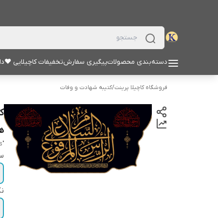
دسته‌بندی محصولات
پیگیری سفارش
تخفیفات کاچیلایی ♥
دا
فروشگاه کاچیلا پرینت
/
کتیبه شهادت و وفات
ک
هف
"Seven greetings"
سا
نک