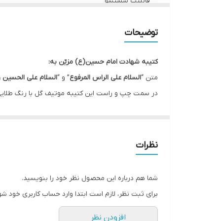
قابلیت شستشو
ریشه دوزی
توضیحات
کشور سازنده
کتیبه شهادت امام حسین(ع) مزیّن به:
لبه دوزی
متن “
السلام علی الراس المرفوع
” و “
السلام علی الحسین 
در سمت چپ و راست این کتیبه موتیف گل با رنگ طلای
ارسال به سراسر کشور
بخشیده است.
ضمانت:
این کتیبه در ماه های محرم و صفر جهت فضاسازی مجالس 
ارسال از
نظرات
* بدلیل آبرفت پارچه حین چاپ، ابعاد تا 4 سانتی متر در هر متر کوچکتر می باشند.
* کارهای با ارتفاع بیشتر از 140 سانتی متر داری خط دوخت افقی می باشند.
شما هم درباره این محصول نظر خود را بنویسید.
* اختلاف 10 الی 15 درصدی رنگ بدليل اختلاف رنگ در نمایشگرها نسبت به چاپ
برای ثبت نظر، لازم است ابتدا وارد حساب کاربری خود شو
* محصولات حدود 5-3 روز کاری آماده ارسال می باشند.
افزودن نظر
* هزینه ارسال محصول، به عهده سفارش دهنده می باش