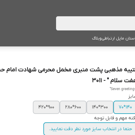
ستان ما
پل ارتباطی
وبلاگ
تیبه مذهبی پشت منبری مخمل محرمی شهادت امام حس
ت سلام " - 3011
یز
900*420
600*280
300*140
140*70
ته مهم و قابل توجه
حتما در انتخاب سایز مورد نظر دقت نمایید.