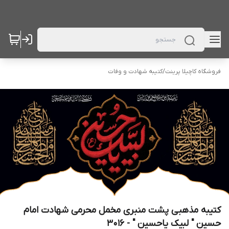
فروشگاه کاچیلا پرینت
/
کتیبه شهادت و وفات
کتیبه مذهبی پشت منبری مخمل محرمی شهادت امام
حسین " لبیک یاحسین " - 3016