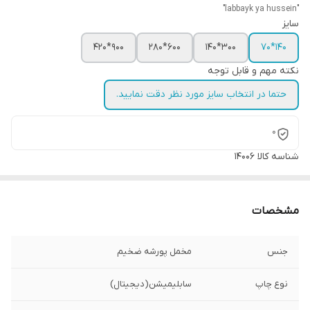
"labbayk ya hussein"
سایز
900*420
600*280
300*140
140*70
نکته مهم و قابل توجه
حتما در انتخاب سایز مورد نظر دقت نمایید.
0
شناسه کالا
14006
مشخصات
جنس
مخمل پورشه ضخیم
نوع چاپ
سابلیمیشن(دیجیتال)