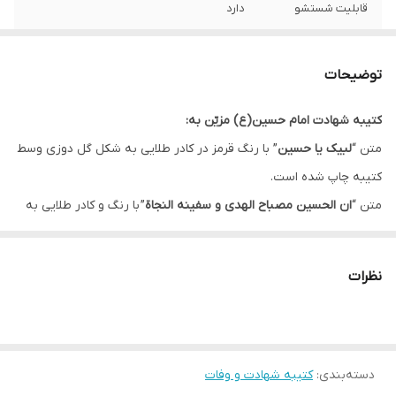
قابلیت شستشو
دارد
ریشه دوزی
دارد
توضیحات
کشور سازنده
ایران
کتیبه شهادت امام حسین(ع) مزیّن به:
ارسال به سراسر
دارد
متن “
لبیک یا حسین
” با رنگ قرمز در کادر طلایی به شکل گل دوزی وسط
کشور
کتیبه چاپ شده است.
لبه دوزی
دارد
متن “
ان الحسین مصباح الهدی و سفینه النجاة
” با رنگ و کادر طلایی به
شکل گنبد قرار گرفته باعث زیباتر شدن طرح شده است.
ضمانت:
دارد
در بالای کتیبه متن “
السلام علی الحسین و علی علی بن الحسین
” با رنگ
نظرات
ارسال از
اهواز
سفید و دوبار تکرار قرار گرفته است.
این کتیبه در ماه های محرم و صفر جهت فضاسازی مجالس عزاداری مورد
استفاده قرار می گیرد.
دسته‌بندی
:
کتیبه شهادت و وفات