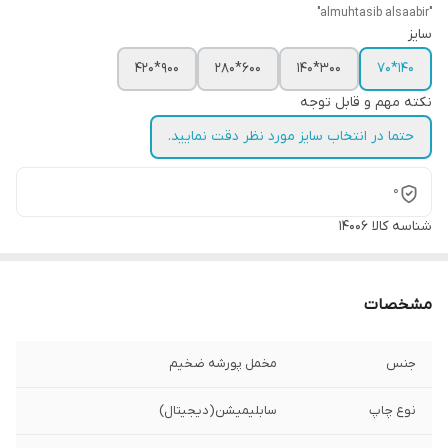
"almuhtasib alsaabir"
سایز
900*420
600*280
300*140
140*70
نکته مهم و قابل توجه
حتما در انتخاب سایز مورد نظر دقت نمایید.
0
شناسه کالا
14006
مشخصات
جنس
مخمل پورشه ضخیم
نوع چاپ
سابلیمیشن(دیجیتال)