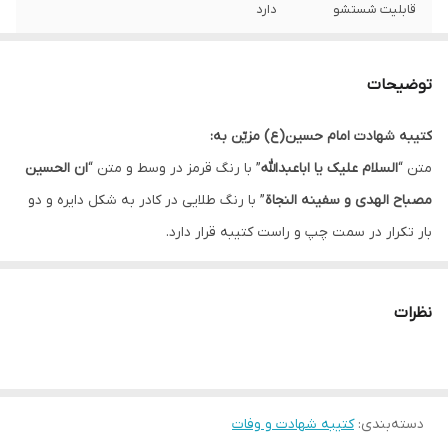
قابلیت شستشو
دارد
ریشه دوزی
دارد
توضیحات
کشور سازنده
ایران
کتیبه شهادت امام حسین(ع) مزیّن به:
ارسال به سراسر
دارد
متن “
السلام علیک یا اباعبدالله
” با رنگ قرمز در وسط و متن “
ان الحسین
کشور
مصباح الهدی و سفینه النجاة
” با رنگ طلایی در کادر به شکل دایره و دو
لبه دوزی
دارد
بار تکرار در سمت چپ و راست کتیبه قرار دارد.
متن “
السلام علی المحتسب الصابر
” با رنگ نقره ای که در پایین کتیبه قرار
ضمانت:
دارد
گرفته باعث زیباتر شدن طرح شده است.
نظرات
ارسال از
اهواز
در این کتیبه موتیفی با رنگ های سفید ،زرد و طلایی به شکل گل طراحی
شده که به کتیبه ظرافت بخشیده است.
این کتیبه در ماه های محرم و صفر جهت فضاسازی مجالس عزاداری مورد
دسته‌بندی
:
استفاده قرار می گیرد.
کتیبه شهادت و وفات