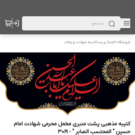
فروشگاه کاچیلا پرینت
/
کتیبه شهادت و وفات
کتیبه مذهبی پشت منبری مخمل محرمی شهادت امام
حسین " المحتسب الصابر " - 3019