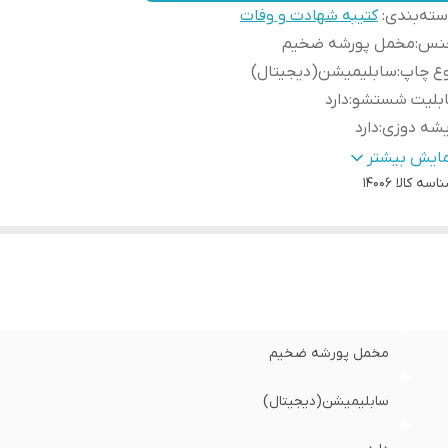
ته‌بندی
:
کتیبه شهادت و وفات
نس
:
مخمل پورشه ضخیم
وع چاپ
:
سابلیمیشن(دیجیتال)
ابلیت شستشو
:
دارد
یشه دوزی
:
دارد
ور سازنده
:
ایران
مایش بیشتر
اسه کالا
14006
سال به سراسر کشور
:
دارد
ه دوزی
:
دارد
مانت:
:
دارد
سال از
:
اهواز
مخمل پورشه ضخیم
سابلیمیشن(دیجیتال)