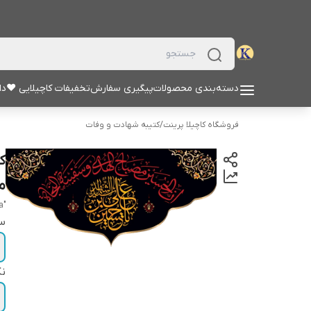
دسته‌بندی محصولات
پیگیری سفارش
تخفیفات کاچیلایی ♥
دا
فروشگاه کاچیلا پرینت
/
کتیبه شهادت و وفات
ک
مص
"Misbah Al-Huda"
سا
نک