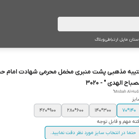
ستان ما
پل ارتباطی
وبلاگ
تیبه مذهبی پشت منبری مخمل محرمی شهادت امام حس
باح الهدی " - 3020
یز
900*420
600*280
300*140
140*70
ته مهم و قابل توجه
حتما در انتخاب سایز مورد نظر دقت نمایید.