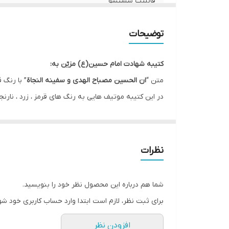
قابلیت شستشو
ریشه دوزی
توضیحات
کشور سازنده
کتیبه شهادت امام حسین(ع) مزیّن به:
ارسال به سراسر کشور
متن “
ان الحسین مصباح الهدی و سفینه النجاة
” با رنگ ق
در این کتیبه موتیف هایی به رنگ های قرمز ، زرد ، نا
لبه دوزی
این کتیبه در ماه های محرم و صفر جهت فضاسازی مجالس 
ضمانت:
* بدلیل آبرفت پارچه حین چاپ، ابعاد تا 4 سانتی متر در هر متر کوچکتر می باشند.
ارسال از
نظرات
* کارهای با ارتفاع بیشتر از 140 سانتی متر داری خط دوخت افقی می باشند.
* اختلاف 10 الی 15 درصدی رنگ بدليل اختلاف رنگ در نمایشگرها نسبت به چاپ
شما هم درباره این محصول نظر خود را بنویسید.
* محصولات حدود 5-3 روز کاری آماده ارسال می باشند.
برای ثبت نظر، لازم است ابتدا وارد حساب کاربری خود شو
* هزینه ارسال محصول، به عهده سفارش دهنده می باش
افزودن نظر