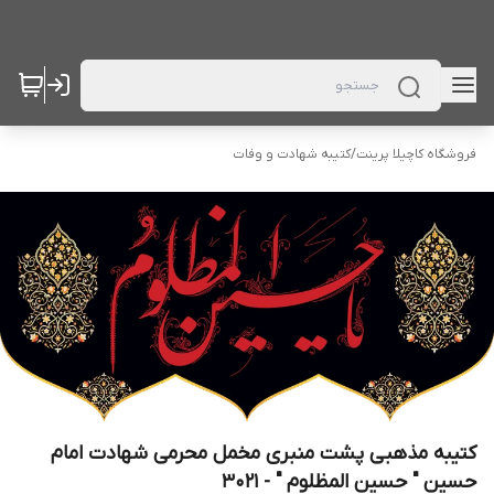
فروشگاه کاچیلا پرینت
/
کتیبه شهادت و وفات
کتیبه مذهبی پشت منبری مخمل محرمی شهادت امام
حسین " حسین المظلوم " - 3021