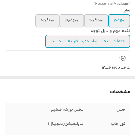
"Hossein al-Mazloum"
سایز
900*420
600*280
300*140
140*70
نکته مهم و قابل توجه
حتما در انتخاب سایز مورد نظر دقت نمایید.
0
شناسه کالا
14006
مشخصات
جنس
مخمل پورشه ضخیم
نوع چاپ
سابلیمیشن(دیجیتال)