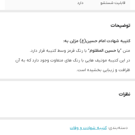
قابلیت شستشو
دارد
ریشه دوزی
دارد
توضیحات
کشور سازنده
ایران
کتیبه شهادت امام حسین(ع) مزیّن به:
ارسال به سراسر
دارد
متن “
یا حسین المظلوم
” با رنگ قرمز وسط کتیبه قرار دارد.
کشور
در این کتیبه موتیف هایی با رنگ های متفاوت وجود دارد که به آن
لبه دوزی
دارد
ظرافت و زیبایی بخشیده است.
این کتیبه در ماه های محرم و صفر جهت فضاسازی مجالس عزاداری مورد
ضمانت:
دارد
استفاده قرار می گیرد.
نظرات
ارسال از
اهواز
* بدلیل آبرفت پارچه حین چاپ، ابعاد تا 4 سانتی متر در هر متر کوچکتر
می باشند.
دسته‌بندی
:
کتیبه شهادت و وفات
* کارهای با ارتفاع بیشتر از 140 سانتی متر داری خط دوخت افقی می