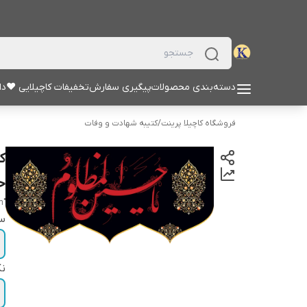
دسته‌بندی محصولات
پیگیری سفارش
تخفیفات کاچیلایی ♥
دا
فروشگاه کاچیلا پرینت
/
کتیبه شهادت و وفات
ک
حس
"Hossein al-Mazloum"
سا
نک