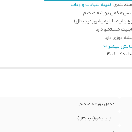
ته‌بندی
:
کتیبه شهادت و وفات
نس
:
مخمل پورشه ضخیم
وع چاپ
:
سابلیمیشن(دیجیتال)
ابلیت شستشو
:
دارد
یشه دوزی
:
دارد
ور سازنده
:
ایران
مایش بیشتر
اسه کالا
14006
سال به سراسر کشور
:
دارد
ه دوزی
:
دارد
مانت:
:
دارد
سال از
:
اهواز
مخمل پورشه ضخیم
سابلیمیشن(دیجیتال)