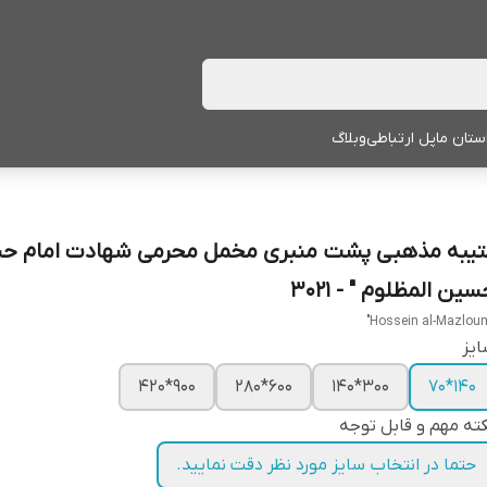
ستان ما
پل ارتباطی
وبلاگ
تیبه مذهبی پشت منبری مخمل محرمی شهادت امام حس
ین المظلوم " - 3021
یز
900*420
600*280
300*140
140*70
ته مهم و قابل توجه
حتما در انتخاب سایز مورد نظر دقت نمایید.