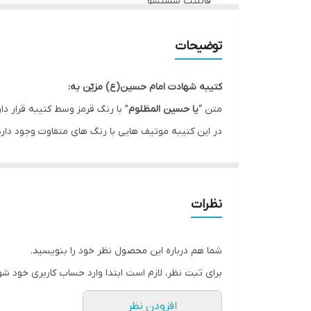
قابلیت شستشو
ریشه دوزی
توضیحات
کشور سازنده
کتیبه شهادت امام حسین(ع) مزیّن به:
ارسال به سراسر کشور
متن “
یا حسین المظلوم
” با رنگ قرمز وسط کتیبه قرار دار
در این کتیبه موتیف هایی با رنگ های متفاوت وجود دار
لبه دوزی
این کتیبه در ماه های محرم و صفر جهت فضاسازی مجالس 
ضمانت:
* بدلیل آبرفت پارچه حین چاپ، ابعاد تا 4 سانتی متر در هر متر کوچکتر می باشند.
ارسال از
نظرات
* کارهای با ارتفاع بیشتر از 140 سانتی متر داری خط دوخت افقی می باشند.
* اختلاف 10 الی 15 درصدی رنگ بدليل اختلاف رنگ در نمایشگرها نسبت به چاپ
شما هم درباره این محصول نظر خود را بنویسید.
* محصولات حدود 5-3 روز کاری آماده ارسال می باشند.
برای ثبت نظر، لازم است ابتدا وارد حساب کاربری خود شو
* هزینه ارسال محصول، به عهده سفارش دهنده می باش
افزودن نظر