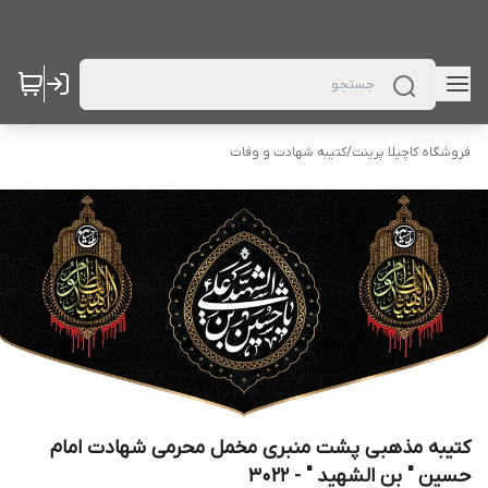
فروشگاه کاچیلا پرینت
/
کتیبه شهادت و وفات
کتیبه مذهبی پشت منبری مخمل محرمی شهادت امام
حسین " بن الشهید " - 3022