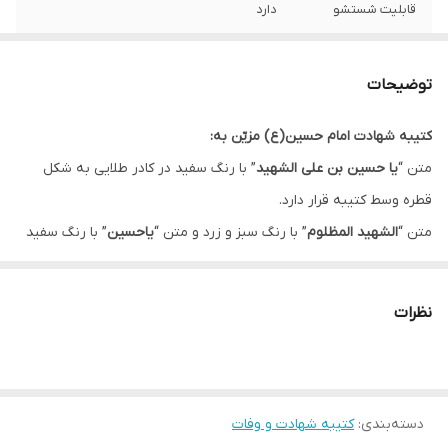
قابلیت شستشو
دارد
ریشه دوزی
دارد
توضیحات
کشور سازنده
ایران
کتیبه شهادت امام حسین(ع) مزیّن به:
ارسال به سراسر
دارد
متن “
یا حسین بن علی الشهید
” با رنگ سفید در کادر طلایی به شکل
کشور
قطره وسط کتیبه قرار دارد.
لبه دوزی
دارد
متن “
الشهید المظلوم
” با رنگ سبز و زرد و متن “
یاحسین
” با رنگ سفید
که در کادر طلایی سمت چپ و راست کتیبه قرار گرفته ، باعث زیباتر شدن
ضمانت:
دارد
طرح شده است.
نظرات
ارسال از
اهواز
این کتیبه در ماه های محرم و صفر جهت فضاسازی مجالس عزاداری مورد
استفاده قرار می گیرد.
دسته‌بندی
:
کتیبه شهادت و وفات
* بدلیل آبرفت پارچه حین چاپ، ابعاد تا 4 سانتی متر در هر متر کوچکتر