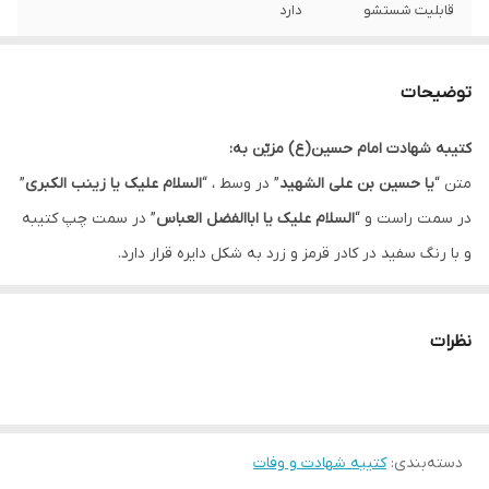
قابلیت شستشو
دارد
ریشه دوزی
دارد
توضیحات
کشور سازنده
ایران
کتیبه شهادت امام حسین(ع) مزیّن به:
ارسال به سراسر
دارد
متن “
یا حسین بن علی الشهید
” در وسط ، “
السلام علیک یا زینب الکبری
”
کشور
در سمت راست و “
السلام علیک یا اباالفضل العباس
” در سمت چپ کتیبه
لبه دوزی
دارد
و با رنگ سفید در کادر قرمز و زرد به شکل دایره قرار دارد.
متن “
السلام علیک یا ابن امیرالمؤمنین
” و “
السلام علیک یا ابن فاطمه
ضمانت:
دارد
الزهرا
” با رنگ زرد در بالای کتیبه باعث توازن در طرح آن شده است.
نظرات
ارسال از
اهواز
زمینه این کتیبه دارای موتیف خاکستری رنگ است که به طرح زیبایی
بخشیده است.
این کتیبه در ماه های محرم و صفر جهت فضاسازی مجالس عزاداری مورد
دسته‌بندی
:
استفاده قرار می گیرد.
کتیبه شهادت و وفات