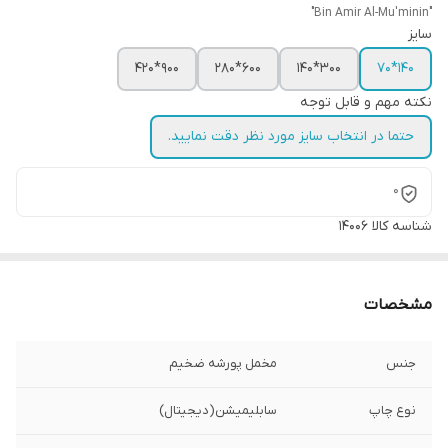
"Bin Amir Al-Mu'minin"
سایز
900*420
600*280
300*140
140*70
نکته مهم و قابل توجه
حتما در انتخاب سایز مورد نظر دقت نمایید.
0
شناسه کالا
14006
مشخصات
جنس
مخمل پورشه ضخیم
نوع چاپ
سابلیمیشن(دیجیتال)