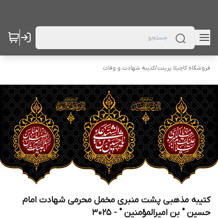
فروشگاه کاچیلا پرینت
/
کتیبه شهادت و وفات
کتیبه مذهبی پشت منبری مخمل محرمی شهادت امام
حسین " بن امیرالمؤمنین " - 3025