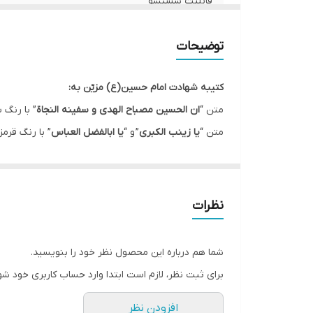
قابلیت شستشو
ریشه دوزی
توضیحات
کشور سازنده
کتیبه شهادت امام حسین(ع) مزیّن به:
ارسال به سراسر کشور
متن “
ان الحسین مصباح الهدی و سفینه النجاة
” با رنگ س
متن “
یا زینب الکبری
” و “
یا ابالفضل العباس
” با رنگ قرم
لبه دوزی
در بالای این کتیبه متن”
السلام علی الحسین علی علی بن 
ضمانت:
این کتیبه در ماه های محرم و صفر جهت فضاسازی مجالس 
ارسال از
نظرات
* بدلیل آبرفت پارچه حین چاپ، ابعاد تا 4 سانتی متر در هر متر کوچکتر می باشند.
* کارهای با ارتفاع بیشتر از 140 سانتی متر داری خط دوخت افقی می باشند.
شما هم درباره این محصول نظر خود را بنویسید.
* اختلاف 10 الی 15 درصدی رنگ بدليل اختلاف رنگ در نمایشگرها نسبت به چاپ
برای ثبت نظر، لازم است ابتدا وارد حساب کاربری خود شو
* محصولات حدود 5-3 روز کاری آماده ارسال می باشند.
افزودن نظر
* هزینه ارسال محصول، به عهده سفارش دهنده می باش