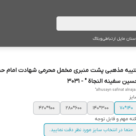
ستان ما
پل ارتباطی
وبلاگ
تیبه مذهبی پشت منبری مخمل محرمی شهادت امام حس
ین سفینه النجاة " - 3031
یز
900*420
600*280
300*140
140*70
ته مهم و قابل توجه
حتما در انتخاب سایز مورد نظر دقت نمایید.