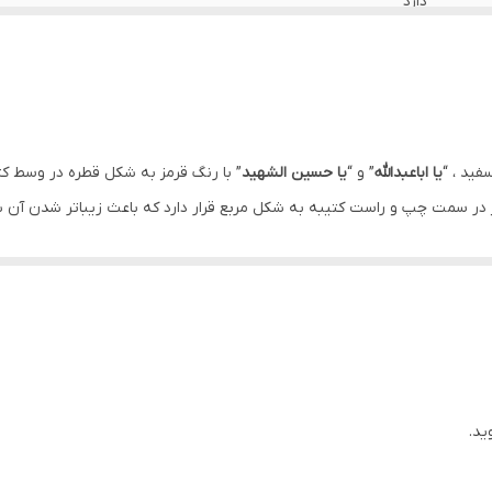
دارد
دارد
ایران
دارد
فید ، “
یا اباعبدالله
” و “
یا حسین الشهید
” با رنگ قرمز به شکل قطره در وسط کتیب
ز در سمت چپ و راست کتیبه به شکل مربع قرار دارد که باعث زیباتر شدن آن 
دارد
الحسین و علی اولاد الحسین و علی اصحاب الحسین
” با رنگ زرد قرار دارد که
دارد
عزاداری مورد استفاده قرار می گیرد.
اهواز
ید.
د.