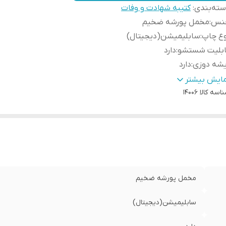
ته‌بندی
:
کتیبه شهادت و وفات
نس
:
مخمل پورشه ضخیم
وع چاپ
:
سابلیمیشن(دیجیتال)
ابلیت شستشو
:
دارد
یشه دوزی
:
دارد
ور سازنده
:
ایران
مایش بیشتر
اسه کالا
14006
سال به سراسر کشور
:
دارد
ه دوزی
:
دارد
مانت:
:
دارد
سال از
:
اهواز
مخمل پورشه ضخیم
سابلیمیشن(دیجیتال)