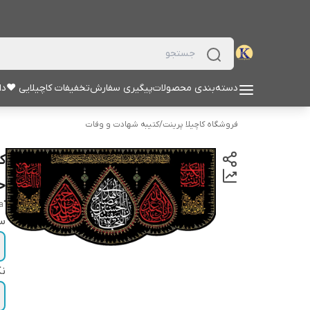
دسته‌بندی محصولات
پیگیری سفارش
تخفیفات کاچیلایی ♥
دا
فروشگاه کاچیلا پرینت
/
کتیبه شهادت و وفات
ک
حس
"alhusayn safinat alnajaa"
سا
نک