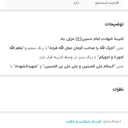
قابلیت شستشو
دارد
ریشه دوزی
دارد
توضیحات
کشور سازنده
ایران
کتیبه شهادت امام حسین(ع) مزیّن به:
ارسال به سراسر
دارد
متن “
اجرک الله یا صاحب الزمان عجل الله فرجه
” با رنگ سفید و “
عظم الله
کشور
اجورنا و اجورکم
” با رنگ سبز در وسط کتیبه قرار دارد.
لبه دوزی
دارد
متن “
السلام علی الحسین و علی علی بن الحسین
” و “
شهیدالشهداء
” با
رنگ زرد و دو بار تکرار در بالای کتیبه قرار دارد که باعث زیباتر شدن آن
ضمانت:
دارد
شده است.
نظرات
ارسال از
اهواز
در سمت پایین کتیبه اسامی چهارده معصوم با رنگ سفید در کادر لوزی
قرمز قرار دارد که به طرح ظرافت بخشیده است.
زمینه این کتیبه دارای نقش موتیف خاکستری رنگ است.
دسته‌بندی
:
کتیبه شهادت و وفات
این کتیبه در ماه های محرم و صفر جهت فضاسازی مجالس عزاداری مورد