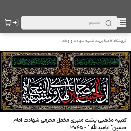
فروشگاه کاچیلا پرینت
/
کتیبه شهادت و وفات
کتیبه مذهبی پشت منبری مخمل محرمی شهادت امام
حسین" اباعبدالله " - 3045