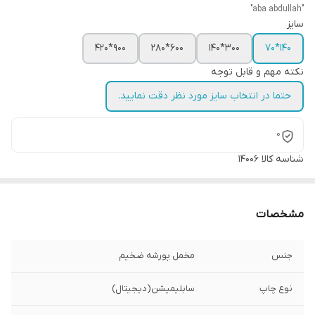
"aba abdullah"
سایز
900*420
600*280
300*140
140*70
نکته مهم و قابل توجه
حتما در انتخاب سایز مورد نظر دقت نمایید.
0
شناسه کالا
14006
مشخصات
جنس
مخمل پورشه ضخیم
نوع چاپ
سابلیمیشن(دیجیتال)