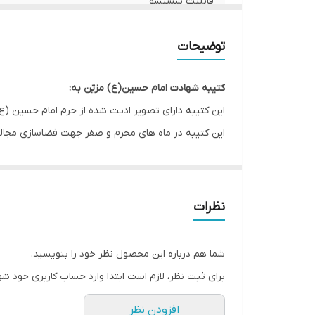
قابلیت شستشو
ریشه دوزی
توضیحات
کشور سازنده
کتیبه شهادت امام حسین(ع) مزیّن به:
ارسال به سراسر کشور
این کتیبه دارای تصویر ادیت شده از حرم امام حسین (ع)
این کتیبه در ماه های محرم و صفر جهت فضاسازی مجالس 
لبه دوزی
ضمانت:
از این طرح کتیبه دو رنگ گنبد موجود است.
ارسال از
نظرات
* بدلیل آبرفت پارچه حین چاپ، ابعاد تا 4 سانتی متر در هر متر کوچکتر می باشند.
* کارهای با ارتفاع بیشتر از 140 سانتی متر داری خط دوخت افقی می باشند.
شما هم درباره این محصول نظر خود را بنویسید.
* اختلاف 10 الی 15 درصدی رنگ بدليل اختلاف رنگ در نمایشگرها نسبت به چاپ
برای ثبت نظر، لازم است ابتدا وارد حساب کاربری خود شو
* محصولات حدود 5-3 روز کاری آماده ارسال می باشند.
افزودن نظر
* هزینه ارسال محصول، به عهده سفارش دهنده می باش