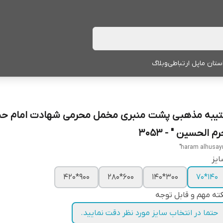
ستان ما
پل ارتباطی
وبلاگ
تیبه مذهبی پشت منبری مخمل محرمی شهادت امام ح
م الحسین " - 3053
یز
900*420
600*280
300*140
140*70
ته مهم و قابل توجه
حتما در انتخاب سایز مورد نظر دقت نمایید.