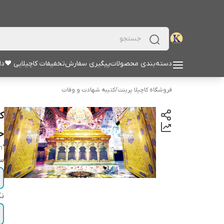
دسته‌بندی محصولات
پیگیری سفارش
تخفیفات کاچیلایی ♥
دا
فروشگاه کاچیلا پرینت
/
کتیبه شهادت و وفات
ک
حر
"haram alhusayn"
سا
نک