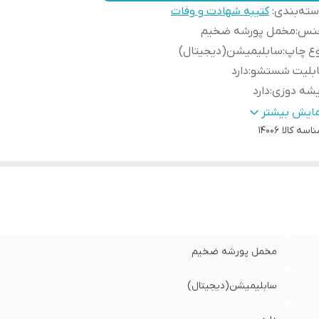
ته‌بندی
:
کتیبه شهادت و وفات
نس
:
مخمل پورشه ضخیم
وع چاپ
:
سابلیمیشن(دیجیتال)
ابلیت شستشو
:
دارد
یشه دوزی
:
دارد
ور سازنده
:
ایران
مایش بیشتر
اسه کالا
14006
سال به سراسر کشور
:
دارد
ه دوزی
:
دارد
مانت:
:
دارد
سال از
:
اهواز
مخمل پورشه ضخیم
سابلیمیشن(دیجیتال)