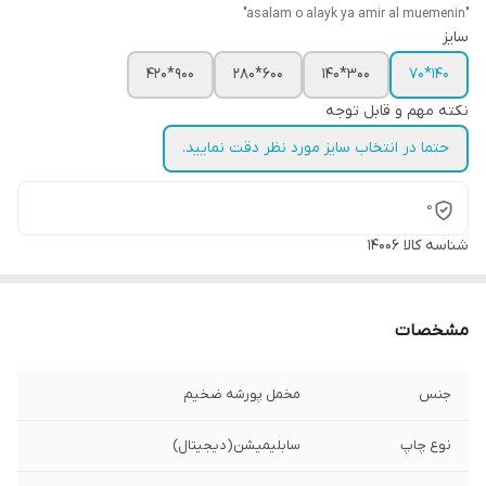
"asalam o alayk ya amir al muemenin"
سایز
900*420
600*280
300*140
140*70
نکته مهم و قابل توجه
حتما در انتخاب سایز مورد نظر دقت نمایید.
0
شناسه کالا
14006
مشخصات
جنس
مخمل پورشه ضخیم
نوع چاپ
سابلیمیشن(دیجیتال)