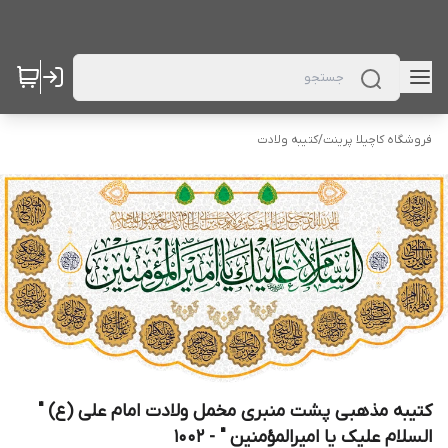
فروشگاه کاچیلا پرینت
/
کتیبه ولادت
کتیبه مذهبی پشت منبری مخمل ولادت امام علی (ع) "
السلام علیک یا امیرالمؤمنین " - 1002