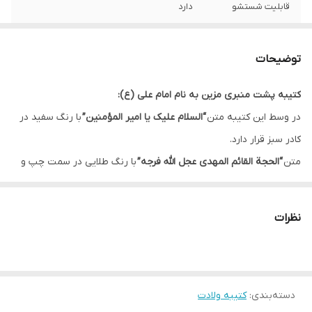
قابلیت شستشو
دارد
ریشه دوزی
دارد
توضیحات
کشور سازنده
ایران
کتیبه پشت منبری مزین به نام امام علی (ع):
ارسال به سراسر
دارد
در وسط این کتیبه متن
“السلام علیک یا امیر المؤمنین”
با رنگ سفید در
کشور
کادر سبز قرار دارد.
لبه دوزی
دارد
متن
“الحجة القائم المهدی عجل الله فرجه”
با رنگ طلایی در سمت چپ و
راست کتیبه قرار دارد که باعث زیباتر شدن طرح شده است.
ضمانت:
دارد
در این کتیبه اسامی چهارده معصوم با رنگ مشکی در کادر های زرد رنگ
نظرات
ارسال از
اهواز
قرار دارد.
زمینه این کتیبه سفید و دارای نقش موتیف با رنگ طوسی است.
.
دسته‌بندی
:
کتیبه ولادت