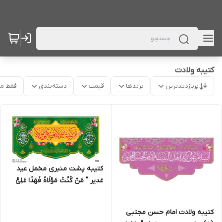
کتیبه ولادت
پربازدیدترین
برندها
قیمت
دسته‌بندی
فقط م
کتیبه پشت منبری مخمل عید
غدیر " مَنْ کُنْتُ مَوْلَاهُ فَهَذَا عَلِیٌّ
مَوْلَاهُ " - 1300
کتیبه ولادت امام حسن مجتبی