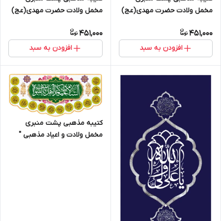
مخمل ولادت حضرت مهدی(عج)
مخمل ولادت حضرت مهدی(عج)
" اللهم عجل لولیک الفرج " -
" اللهم عجل لولیک الفرج " -
451,000
451,000
14033
14039
افزودن به سبد
افزودن به سبد
کتیبه مذهبی پشت منبری
مخمل ولادت و اعیاد مذهبی "
اهل بیت " - 19005