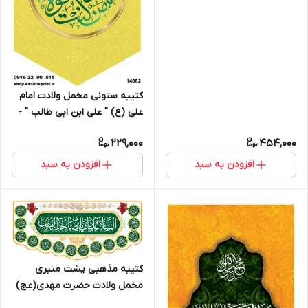
کتیبه ستونی مخمل ولادت امام
علی (ع) " علی ابن ابی طالب " -
14082
229,000
454,000
افزودن به سبد
افزودن به سبد
کتیبه مذهبی پشت منبری
مخمل ولادت حضرت مهدی(عج)
" السلام علیک یا صاحب الزمان " -