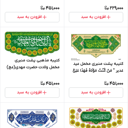
14075
451,000
229,000
افزودن به سبد
افزودن به سبد
کتیبه مذهبی پشت منبری
کتیبه پشت منبری مخمل عید
مخمل ولادت حضرت مهدی(عج)
غدیر " مَنْ کُنْتُ مَوْلَاهُ فَهَذَا عَلِیٌّ
" یا ابا صالح المهدی ادرکنی " -
مَوْلَاهُ " - 1307
14007
451,000
451,000
افزودن به سبد
افزودن به سبد