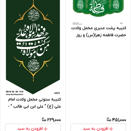
کتیبه پشت منبری مخمل ولادت
حضرت فاطمه زهرا(س) و روز
زن - 13057
کتیبه ستونی مخمل ولادت امام
علی (ع) " علی ابن ابی طالب " -
14072
229,000
451,000
افزودن به سبد
افزودن به سبد