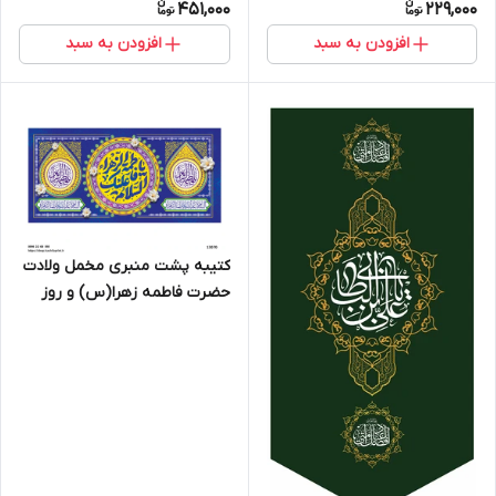
451,000
229,000
افزودن به سبد
افزودن به سبد
کتیبه پشت منبری مخمل ولادت
حضرت فاطمه زهرا(س) و روز
زن - 13070