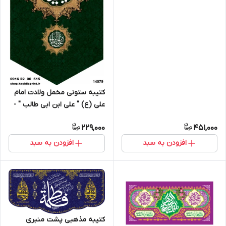
کتیبه ستونی مخمل ولادت امام
علی (ع) " علی ابن ابی طالب " -
14079
229,000
451,000
افزودن به سبد
افزودن به سبد
کتیبه مذهبی پشت منبری