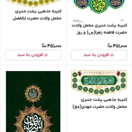
کتیبه مذهبی پشت منبری
مخمل ولادت حضرت ابالفضل
العباس (ع)" السلام علیک یا
کتیبه پشت منبری مخمل ولادت
ابالفضل العباس " - 16000
حضرت فاطمه زهرا(س) و روز
زن - 13065
451,000
451,000
افزودن به سبد
افزودن به سبد
کتیبه مذهبی پشت منبری
مخمل ولادت حضرت مهدی(عج)
" اللهم عجل لولیک الفرج " -
14003