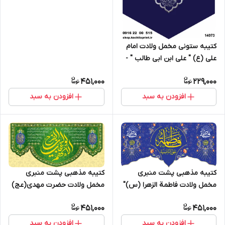
کتیبه ستونی مخمل ولادت امام
علی (ع) " علی ابن ابی طالب " -
14073
451,000
229,000
افزودن به سبد
افزودن به سبد
کتیبه مذهبی پشت منبری
کتیبه مذهبی پشت منبری
مخمل ولادت فاطمة الزهرا (س)"
مخمل ولادت حضرت مهدی(عج)
السلام علیک یا فاطمه الزهراء " -
" اللهم عجل لولیک الفرج " - 14042
451,000
451,000
13060
افزودن به سبد
افزودن به سبد