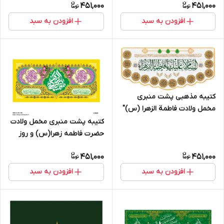
451,000
451,000
افزودن به سبد
افزودن به سبد
کتیبه مذهبی پشت منبری
مخمل ولادت فاطمة الزهرا (س)"
السلام علیک یا فاطمه الزهراء " -
کتیبه پشت منبری مخمل ولادت
13052
حضرت فاطمه زهرا(س) و روز
زن - 13069
451,000
451,000
افزودن به سبد
افزودن به سبد