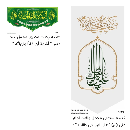
کتیبه پشت منبری مخمل عید
غدیر " أشهَدُ أَنّ عَلیاً ولی‌َّالله " -
1308
کتیبه ستونی مخمل ولادت امام
علی (ع) " علی ابن ابی طالب " -