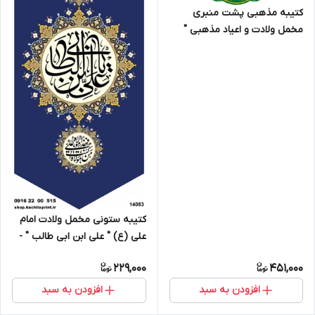
کتیبه مذهبی پشت منبری
مخمل ولادت و اعیاد مذهبی "
محمد و آل محمد " - 15003
کتیبه ستونی مخمل ولادت امام
علی (ع) " علی ابن ابی طالب " -
14083
229,000
451,000
افزودن به سبد
افزودن به سبد