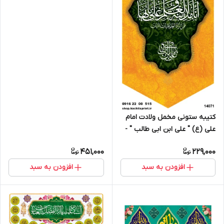
14011
کتیبه ستونی مخمل ولادت امام
علی (ع) " علی ابن ابی طالب " -
14071
451,000
229,000
افزودن به سبد
افزودن به سبد