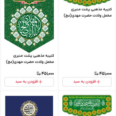
کتیبه مذهبی پشت منبری
مخمل ولادت حضرت مهدی(عج)
" اللهم عجل لولیک الفرج " - 14006
کتیبه مذهبی پشت منبری
مخمل ولادت حضرت مهدی(عج)
" یا ابا صالح المهدی ادرکنی " -
451,000
451,000
14014
افزودن به سبد
افزودن به سبد