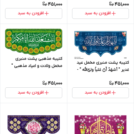
451,000
451,000
- 14001
1003
افزودن به سبد
افزودن به سبد
کتیبه مذهبی پشت منبری
کتیبه پشت منبری مخمل عید
مخمل ولادت و اعیاد مذهبی "
غدیر " أشهَدُ أَنّ عَلیاً ولی‌َّالله " -
اسعد الله ایامکم " - 15004
1405
451,000
451,000
افزودن به سبد
افزودن به سبد