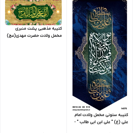
کتیبه مذهبی پشت منبری
مخمل ولادت حضرت مهدی(عج)
" اللهم عجل لولیک الفرج " -
14023
کتیبه ستونی مخمل ولادت امام
علی (ع) " علی ابن ابی طالب " -
14076