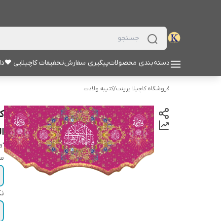
دسته‌بندی محصولات
پیگیری سفارش
تخفیفات کاچیلایی ♥
دا
فروشگاه کاچیلا پرینت
/
کتیبه ولادت
ک
ال
"alsalam ealayk ya fatimat alzahra"
سا
نک