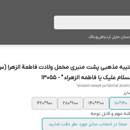
ستان ما
پل ارتباطی
وبلاگ
تیبه مذهبی پشت منبری مخمل ولادت فاطمة الزهرا (س
سلام علیک یا فاطمه الزهراء " - 13055
یز
900*420
600*280
300*140
140*70
ته مهم و قابل توجه
حتما در انتخاب سایز مورد نظر دقت نمایید.