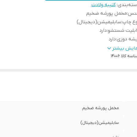
ته‌بندی
:
کتیبه ولادت
نس
:
مخمل پورشه ضخیم
وع چاپ
:
سابلیمیشن(دیجیتال)
ابلیت شستشو
:
دارد
یشه دوزی
:
دارد
ور سازنده
:
ایران
مایش بیشتر
اسه کالا
14006
سال به سراسر کشور
:
دارد
ه دوزی
:
دارد
مانت:
:
دارد
سال از
:
اهواز
مخمل پورشه ضخیم
سابلیمیشن(دیجیتال)