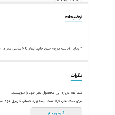
قابلیت شستشو
ریشه دوزی
توضیحات
کشور سازنده
ارسال به سراسر کشور
* بدلیل آبرفت پارچه حین چاپ، ابعاد تا 4 سانتی متر در هر متر کوچکتر می باشند.
لبه دوزی
* کارهای با ارتفاع بیشتر از 140 سانتی متر داری خط دوخت افقی می باشند.
ضمانت:
* اختلاف 10 الی 15 درصدی رنگ بدليل اختلاف رنگ در نمایشگرها نسبت به چاپ
* محصولات حدود 5-3 روز کاری آماده ارسال می باشند.
ارسال از
نظرات
* هزینه ارسال محصول، به عهده سفارش دهنده می باش
شما هم درباره این محصول نظر خود را بنویسید.
* در صورت سفارش عمده با ما تماس بگیرید*
برای ثبت نظر، لازم است ابتدا وارد حساب کاربری خود شو
افزودن نظر