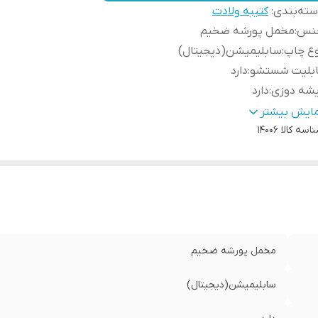
ته‌بندی
:
کتیبه ولادت
نس
:
مخمل پورشه ضخیم
وع چاپ
:
سابلیمیشن(دیجیتال)
ابلیت شستشو
:
دارد
یشه دوزی
:
دارد
ور سازنده
:
ایران
مایش بیشتر
اسه کالا
14006
سال به سراسر کشور
:
دارد
ه دوزی
:
دارد
مانت:
:
دارد
سال از
:
اهواز
مخمل پورشه ضخیم
سابلیمیشن(دیجیتال)