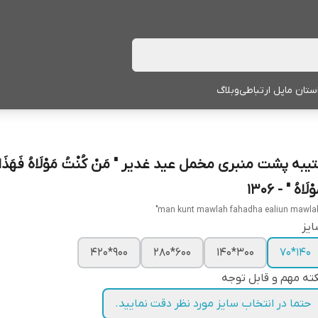
ستان ما
پل ارتباطی
وبلاگ
یبه پشت منبری مخمل عید غدیر " مَنْ کُنْتُ مَوْلَاهُ فَهَذَا عَ
ْلَاهُ " - 1306
یز
900*420
600*280
300*140
140*70
ته مهم و قابل توجه
حتما در انتخاب سایز مورد نظر دقت نمایید.