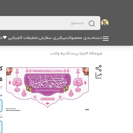
دسته‌بندی محصولات
پیگیری سفارش
تخفیفات کاچیلایی ♥
دا
فروشگاه کاچیلا پرینت
/
کتیبه ولادت
کت
مَو
"man kunt mawlah fahadha ealiun mawlah"
سا
نک