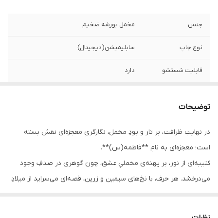
جنس
مخمل پورشه ضخیم
نوع چاپ
سابلیمیشن(دیجیتال)
قابلیت شستشو
دارد
ریشه دوزی
دارد
توضیحات
کشور سازنده
ایران
در نهایتِ ظرافت، بر تار و پودِ مخمل، نگارگریِ معجزه‌ای نقش بسته
ارسال به سراسر
دارد
است؛ معجزه‌ای به نامِ **فاطمه(س)**.
کشور
کتیبه‌ای از نور، بر پهنه‌ی مخملیِ عشق، چون گوهری در صدفِ وجود
لبه دوزی
دارد
می‌درخشد. هر حرف، با نخ‌های سیمین و زرین، قصه‌ای می‌سراید از میلادِ
کوثری که جهان را تا ابد، از زلالِ وجودش سیراب کرد.
ضمانت:
دارد
اینجا، مخمل فقط پارچه نیست؛ صفحه‌ای است برای ثبتِ قدسی‌ترین