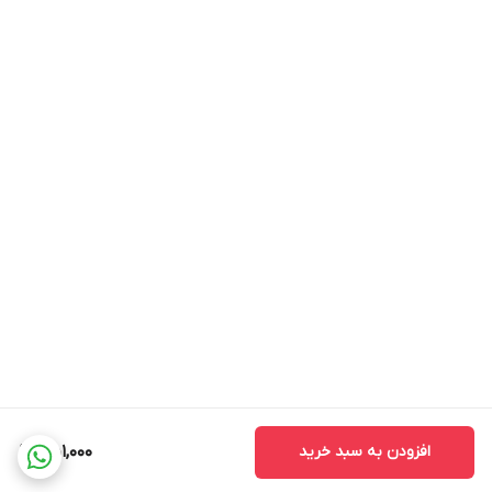
* هزینه ارسال محصول، به عهده سفارش دهنده می باشد.
* در صورت سفارش عمده با ما تماس بگیرید*
افزودن به سبد خرید
451,000