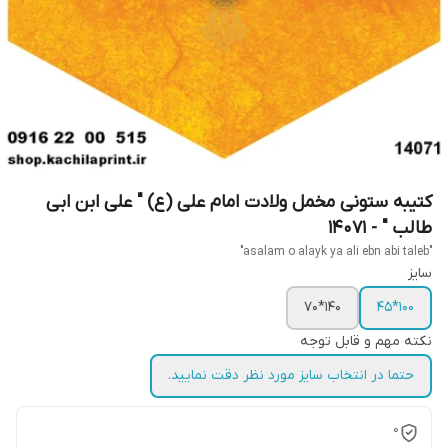
کتیبه ستونی مخمل ولادت امام علی (ع) " علی ابن ابی
طالب " - 14071
"asalam o alayk ya ali ebn abi taleb"
سایز
140*70
100*45
نکته مهم و قابل توجه
حتما در انتخاب سایز مورد نظر دقت نمایید.
0