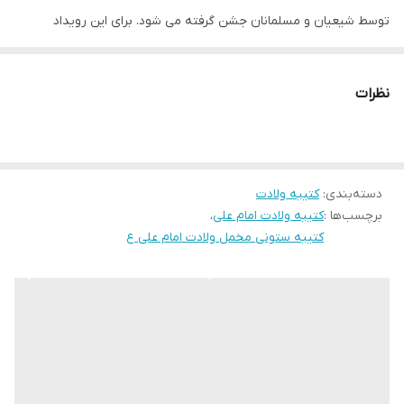
لبه دوزی
دارد
توسط شیعیان و مسلمانان جشن گرفته می شود. برای این رویداد
تاریخی، کتیبه های مختلفی تولید شده که نمونه بارز آن کتیبه ستونی
ضمانت:
دارد
مخمل ولادت امام علی است.
نظرات
ارسال از
اهواز
### چه کتیبه ای است؟
کتیبه ستونی مخملی ولادت امام علی یک کتیبه چاپ شده است که با
استفاده از پارچه مخمل روایت تاریخی تولد امام علی (ع) را به تصویر
دسته‌بندی
:
کتیبه ولادت
کشیده است. این کار هنری توسط هنرمندان ایرانی طراحی و دوخته شده
برچسب‌ها :
کتیبه ولادت امام علی
،
است.
کتیبه ستونی مخمل ولادت امام علی ع
### نمایش رویداد ولادت
کتیبه ستونی مخملی، با جزئیاتی واقع بینانه رویداد تولد امام علی (ع) را
نمایش می دهد. از جمله صحنه هایی که در آن نقش بسته اند می توان
به مادر بزرگوار امام فاطمه صدیقه (س) و پدر ایشان ابوطالب که
مشغول نگهداری امام علی هستند، اشاره کرد. همچنین برخی از صحنه
های دیگر شامل پیامبر اکرم (ص) که بر سر آن امام علی (ع) را به رخ می