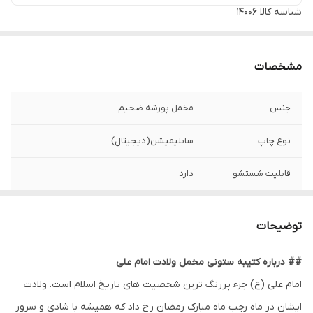
شناسه کالا
14006
مشخصات
جنس
مخمل پورشه ضخیم
نوع چاپ
سابلیمیشن(دیجیتال)
قابلیت شستشو
دارد
ریشه دوزی
دارد
توضیحات
کشور سازنده
ایران
## درباره کتیبه ستونی مخمل ولادت امام علی
ارسال به سراسر
دارد
امام علی (ع) جزء پررنگ ترین شخصیت های تاریخ اسلام است. ولادت
کشور
ایشان در ماه رجب ماه مبارک رمضان رخ داد که همیشه با شادی و سرور